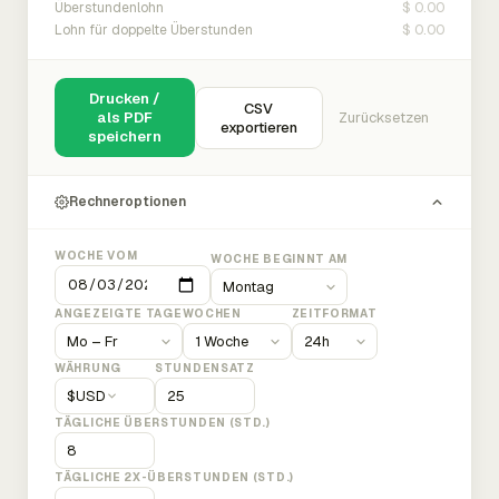
$ 0.00
Überstundenlohn
$ 0.00
Lohn für doppelte Überstunden
Drucken /
CSV
als PDF
Zurücksetzen
exportieren
speichern
Rechneroptionen
WOCHE VOM
WOCHE BEGINNT AM
ANGEZEIGTE TAGE
WOCHEN
ZEITFORMAT
WÄHRUNG
STUNDENSATZ
$
USD
TÄGLICHE ÜBERSTUNDEN (STD.)
TÄGLICHE 2X-ÜBERSTUNDEN (STD.)