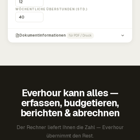
WÖCHENTLICHE ÜBERSTUNDEN (STD.)
Dokumentinformationen
für PDF / Druck
Everhour kann alles —
erfassen, budgetieren,
berichten & abrechnen
Der Rechner liefert Ihnen die Zahl — Everhour
übernimmt den Rest.