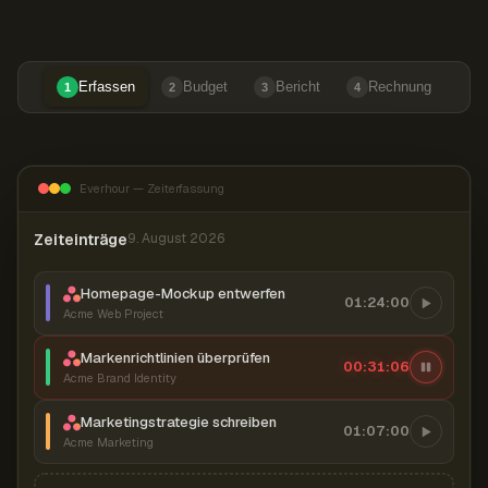
Erfassen
Budget
Bericht
Rechnung
1
2
3
4
Everhour — Zeiterfassung
Zeiteinträge
9. August 2026
Homepage-Mockup entwerfen
01:24:00
Acme Web Project
Markenrichtlinien überprüfen
00:31:07
Acme Brand Identity
Marketingstrategie schreiben
01:07:00
Acme Marketing