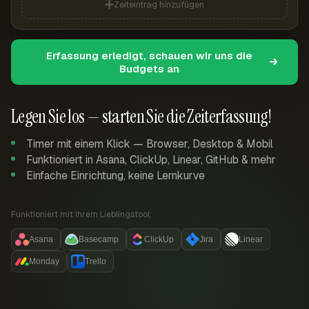
Zeiteintrag hinzufügen
Erfassung erledigt, schauen wir uns die
Budgets an
Legen Sie los — starten Sie die Zeiterfassung!
Timer mit einem Klick — Browser, Desktop & Mobil
Funktioniert in Asana, ClickUp, Linear, GitHub & mehr
Einfache Einrichtung, keine Lernkurve
Funktioniert mit Ihrem Lieblingstool:
Asana
Basecamp
ClickUp
Jira
Linear
Monday
Trello