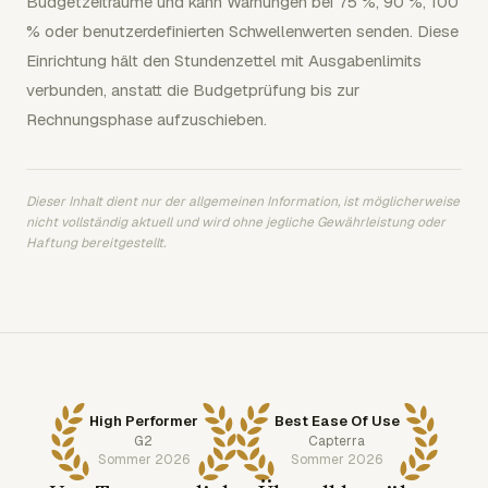
Budgetzeiträume und kann Warnungen bei 75 %, 90 %, 100
% oder benutzerdefinierten Schwellenwerten senden. Diese
Einrichtung hält den Stundenzettel mit Ausgabenlimits
verbunden, anstatt die Budgetprüfung bis zur
Rechnungsphase aufzuschieben.
Dieser Inhalt dient nur der allgemeinen Information, ist möglicherweise
nicht vollständig aktuell und wird ohne jegliche Gewährleistung oder
Haftung bereitgestellt.
High Performer
Best Ease Of Use
G2
Capterra
Sommer 2026
Sommer 2026