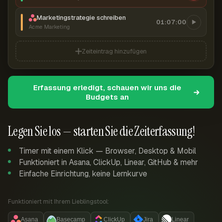
Marketingstrategie schreiben
01:07:00
Acme Marketing
Zeiteintrag hinzufügen
Erfassung erledigt, schauen wir uns die
Budgets an
Legen Sie los — starten Sie die Zeiterfassung!
Timer mit einem Klick — Browser, Desktop & Mobil
Funktioniert in Asana, ClickUp, Linear, GitHub & mehr
Einfache Einrichtung, keine Lernkurve
Funktioniert mit Ihrem Lieblingstool:
Asana
Basecamp
ClickUp
Jira
Linear