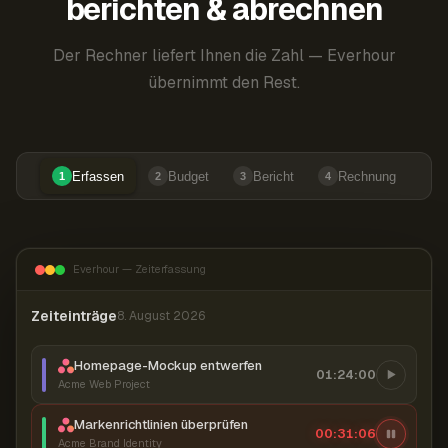
berichten & abrechnen
Der Rechner liefert Ihnen die Zahl — Everhour
übernimmt den Rest.
Erfassen
Budget
Bericht
Rechnung
1
2
3
4
Everhour — Zeiterfassung
Zeiteinträge
8. August 2026
Homepage-Mockup entwerfen
01:24:00
Acme Web Project
Markenrichtlinien überprüfen
00:31:07
Acme Brand Identity