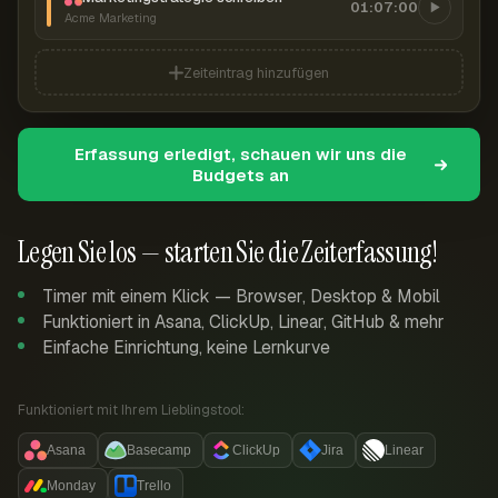
01:07:00
Acme Marketing
Zeiteintrag hinzufügen
Erfassung erledigt, schauen wir uns die
Budgets an
Legen Sie los — starten Sie die Zeiterfassung!
Timer mit einem Klick — Browser, Desktop & Mobil
Funktioniert in Asana, ClickUp, Linear, GitHub & mehr
Einfache Einrichtung, keine Lernkurve
Funktioniert mit Ihrem Lieblingstool:
Asana
Basecamp
ClickUp
Jira
Linear
Monday
Trello