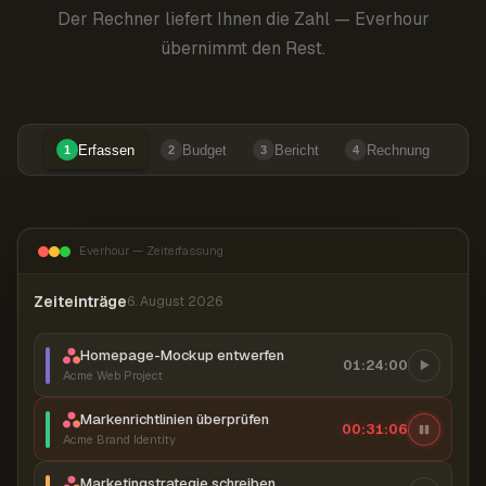
Der Rechner liefert Ihnen die Zahl — Everhour
übernimmt den Rest.
Erfassen
Budget
Bericht
Rechnung
1
2
3
4
Everhour — Zeiterfassung
Zeiteinträge
6. August 2026
Homepage-Mockup entwerfen
01:24:00
Acme Web Project
Markenrichtlinien überprüfen
00:31:07
Acme Brand Identity
Marketingstrategie schreiben