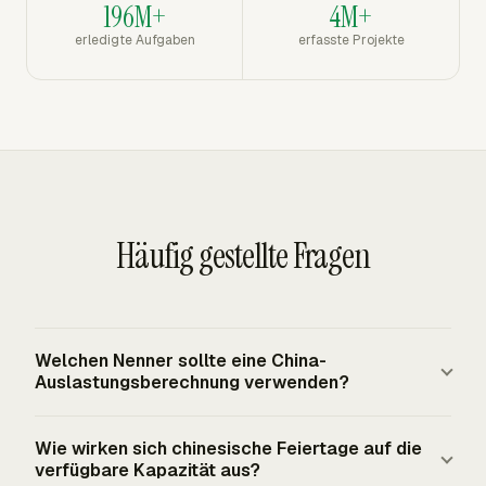
196M+
4M+
erledigte Aufgaben
erfasste Projekte
Häufig gestellte Fragen
Welchen Nenner sollte eine China-
Auslastungsberechnung verwenden?
Verwenden Sie den Nenner, der zur Entscheidung passt.
Wie wirken sich chinesische Feiertage auf die
Eine Bruttosicht kann 2.080 Jahresstunden aus einer
verfügbare Kapazität aus?
40-Stunden-Woche verwenden. Eine Sicht auf