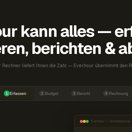
ur kann alles — er
ren, berichten & 
 Rechner liefert Ihnen die Zahl — Everhour übernimmt den R
Erfassen
Budget
Bericht
Rechnung
1
2
3
4
Everhour — Zeiterfassung