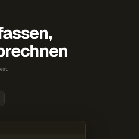
fassen,
abrechnen
est.