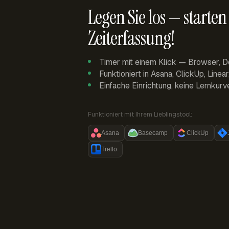
Legen Sie los — starten 
Zeiterfassung!
Timer mit einem Klick — Browser, D
Funktioniert in Asana, ClickUp, Linea
Einfache Einrichtung, keine Lernkurv
Funktioniert mit Ihrem Lieblingstool:
Asana
Basecamp
ClickUp
Trello