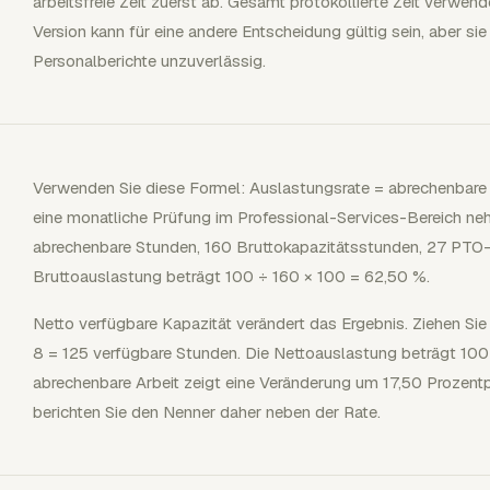
arbeitsfreie Zeit zuerst ab. Gesamt protokollierte Zeit verwend
Version kann für eine andere Entscheidung gültig sein, aber s
Personalberichte unzuverlässig.
Verwenden Sie diese Formel: Auslastungsrate = abrechenbare
eine monatliche Prüfung im Professional-Services-Bereich neh
abrechenbare Stunden, 160 Bruttokapazitätsstunden, 27 PTO-
Bruttoauslastung beträgt 100 ÷ 160 × 100 = 62,50 %.
Netto verfügbare Kapazität verändert das Ergebnis. Ziehen Sie
8 = 125 verfügbare Stunden. Die Nettoauslastung beträgt 100
abrechenbare Arbeit zeigt eine Veränderung um 17,50 Prozentp
berichten Sie den Nenner daher neben der Rate.