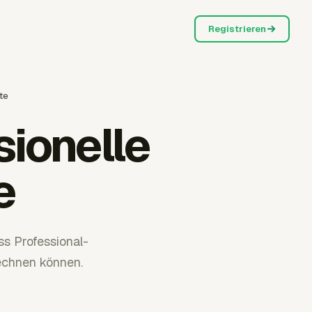
Registrieren
te
sionelle
e
s Professional-
echnen können.