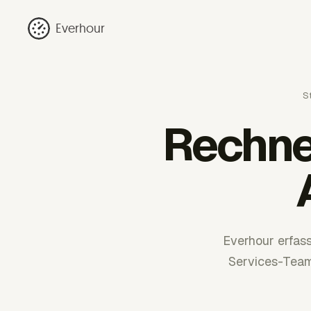
Everhour
St
Rechner
Everhour erfas
Services-Team