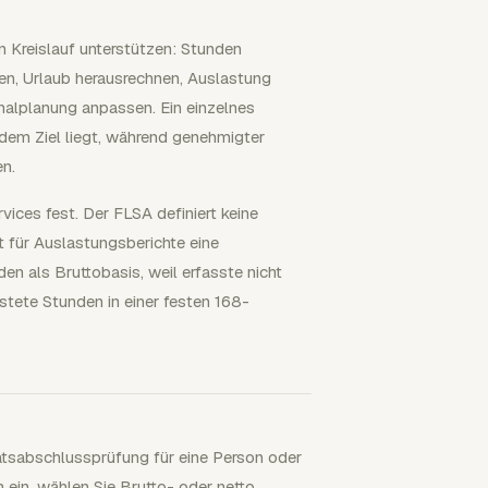
n Kreislauf unterstützen: Stunden
ren, Urlaub herausrechnen, Auslastung
onalplanung anpassen. Ein einzelnes
 dem Ziel liegt, während genehmigter
en.
vices fest. Der FLSA definiert keine
ät für Auslastungsberichte eine
n als Bruttobasis, weil erfasste nicht
stete Stunden in einer festen 168-
natsabschlussprüfung für eine Person oder
 ein, wählen Sie Brutto- oder netto