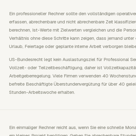
Ein professioneller Rechner sollte den vollständigen operative
erfassen, abrechenbare und nicht abrechenbare Zeit klassifizie
berechnen, Ist-Werte mit Zielwerten vergleichen und die Pers
Verhältnis ohne diese Schritte kann zeigen, dass jemand unter
Urlaub, Feiertage oder geplante interne Arbeit verborgen bleib
US-Bundesrecht legt kein Auslastungsziel für Professional Ser
Vollzeit- oder Teilzeitbeschäftigung, daher ist Vollzeitkapazit
Arbeitgeberregelung. Viele Firmen verwenden 40 Wochenstunde
befreite Beschäftigte Überstundenvergütung für über 40 gelei
Stunden-Arbeitswoche erhalten.
Ein einmaliger Rechner reicht aus, wenn Sie eine schnelle Mo
ein kleines Projekt benötigen. Geben Sie abrechenbare Stunden