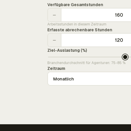
Verfügbare Gesamtstunden
−
Arbeitsstunden in diesem Zeitraum
Erfasste abrechenbare Stunden
−
Ziel-Auslastung (%)
Branchendurchschnitt für Agenturen: 75-85 %
Zeitraum