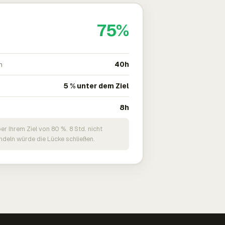
75%
n
40h
5 % unter dem Ziel
8h
er Ihrem Ziel von 80 %. 8 Std. nicht
deln würde die Lücke schließen.