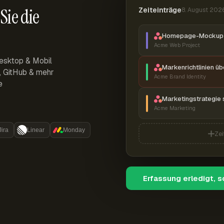
Sie die
Zeiteinträge
8. August 202
Homepage-Mockup 
Acme Web Project
esktop & Mobil
Markenrichtlinien ü
r, GitHub & mehr
Acme Brand Identity
e
Marketingstrategie 
Acme Marketing
Jira
Linear
Monday
Zei
Erfassung erledigt, 