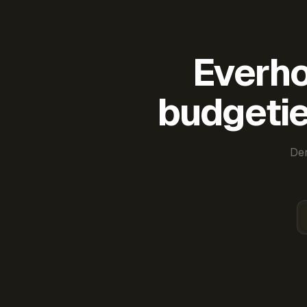
Everho
budgetie
Der