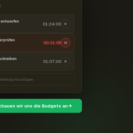
6
entwerfen
01:24:00
berprüfen
00:31:06
schreiben
01:07:00
teintrag hinzufügen
schauen wir uns die Budgets an