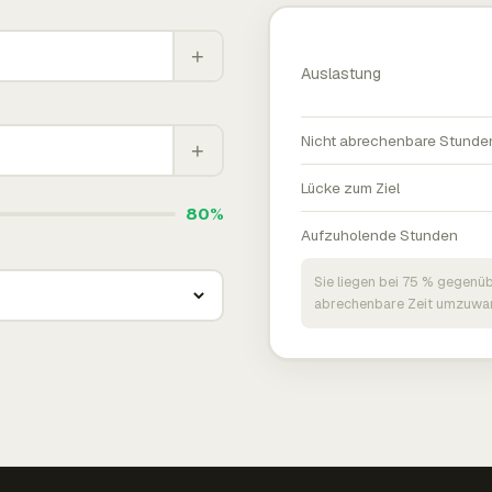
+
Auslastung
Nicht abrechenbare Stunde
+
Lücke zum Ziel
80%
Aufzuholende Stunden
Sie liegen bei 75 % gegenüb
abrechenbare Zeit umzuwan