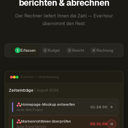
berichten & abrechnen
Der Rechner liefert Ihnen die Zahl — Everhour
übernimmt den Rest.
Erfassen
Budget
Bericht
Rechnung
1
2
3
4
Everhour — Zeiterfassung
Zeiteinträge
7. August 2026
Homepage-Mockup entwerfen
01:24:00
Acme Web Project
Markenrichtlinien überprüfen
00:31:06
Acme Brand Identity