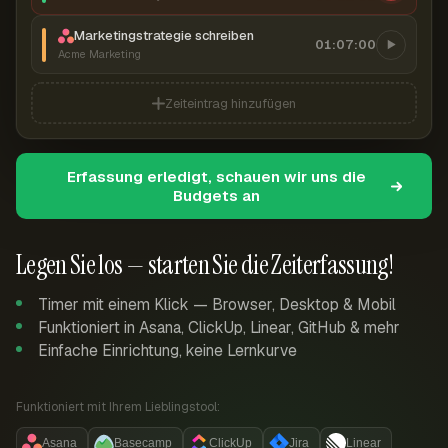
Marketingstrategie schreiben
01:07:00
Acme Marketing
Zeiteintrag hinzufügen
Erfassung erledigt, schauen wir uns die
Budgets an
Legen Sie los — starten Sie die Zeiterfassung!
Timer mit einem Klick — Browser, Desktop & Mobil
Funktioniert in Asana, ClickUp, Linear, GitHub & mehr
Einfache Einrichtung, keine Lernkurve
Funktioniert mit Ihrem Lieblingstool:
Asana
Basecamp
ClickUp
Jira
Linear