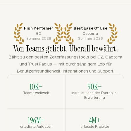
High Performer
Best Ease Of Use
G2
Capterra
Sommer 2026
Sommer 2026
Von Teams geliebt. Überall bewährt.
Zählt zu den besten Zeiterfassungstools bei G2, Capterra
und TrustRadius — mit durchgängigem Lob für
Benutzerfreundlichkeit, Integrationen und Support.
10K+
90K+
Teams weltweit
Installationen der Everhour-
Erweiterung
196M+
4M+
erledigte Aufgaben
erfasste Projekte