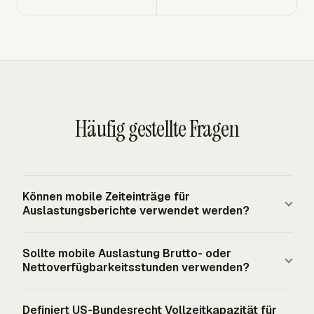
Häufig gestellte Fragen
Können mobile Zeiteinträge für
Auslastungsberichte verwendet werden?
Ja. Mobile Zeiteinträge können Auslastungsberichte
Sollte mobile Auslastung Brutto- oder
speisen, wenn jeder Eintrag einen Abrechnungsstatus, ein
Nettoverfügbarkeitsstunden verwenden?
Projekt oder einen Kunden, ein Datum und einen
Eigentümer hat. Die Berechnung verwendet weiterhin
Verwenden Sie den Nenner, der zur Entscheidung passt.
Definiert US-Bundesrecht Vollzeitkapazität für
abrechenbare Stunden geteilt durch verfügbare Stunden.