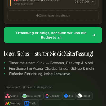
01:07:00
Acme Marketing
Zeiteintrag hinzufügen
Erfassung erledigt, schauen wir uns die
Budgets an
Legen Sie los — starten Sie die Zeiterfassung!
Timer mit einem Klick — Browser, Desktop & Mobil
Funktioniert in Asana, ClickUp, Linear, GitHub & mehr
Einfache Einrichtung, keine Lernkurve
Funktioniert mit Ihrem Lieblingstool:
Asana
Basecamp
ClickUp
Jira
Linear
Monday
Trello