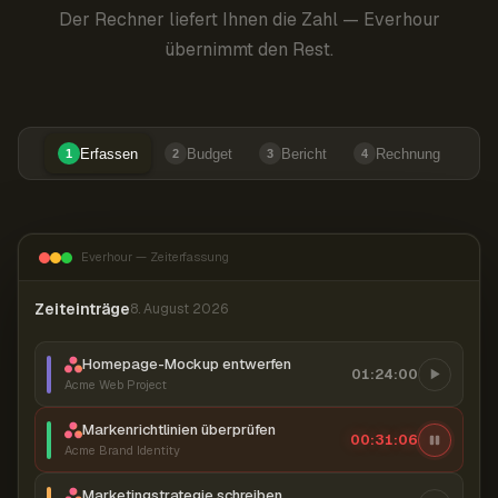
Der Rechner liefert Ihnen die Zahl — Everhour
übernimmt den Rest.
Erfassen
Budget
Bericht
Rechnung
1
2
3
4
Everhour — Zeiterfassung
Zeiteinträge
8. August 2026
Homepage-Mockup entwerfen
01:24:00
Acme Web Project
Markenrichtlinien überprüfen
00:31:07
Acme Brand Identity
Marketingstrategie schreiben