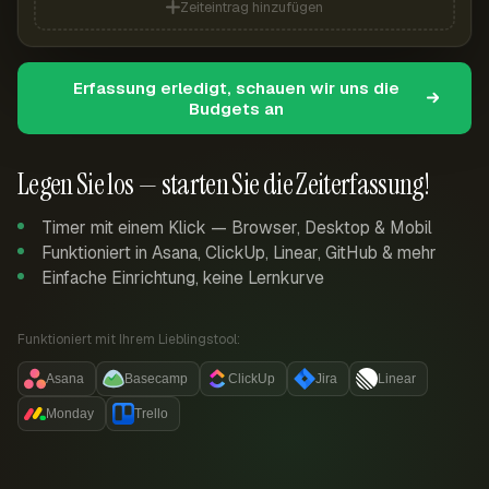
Zeiteintrag hinzufügen
Erfassung erledigt, schauen wir uns die
Budgets an
Legen Sie los — starten Sie die Zeiterfassung!
Timer mit einem Klick — Browser, Desktop & Mobil
Funktioniert in Asana, ClickUp, Linear, GitHub & mehr
Einfache Einrichtung, keine Lernkurve
Funktioniert mit Ihrem Lieblingstool:
Asana
Basecamp
ClickUp
Jira
Linear
Monday
Trello