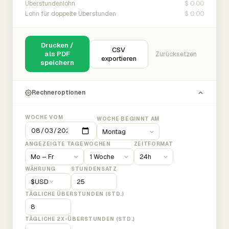
$ 0.00
Überstundenlohn
$ 0.00
Lohn für doppelte Überstunden
Drucken /
CSV
als PDF
Zurücksetzen
exportieren
speichern
Rechneroptionen
WOCHE VOM
WOCHE BEGINNT AM
ANGEZEIGTE TAGE
WOCHEN
ZEITFORMAT
WÄHRUNG
STUNDENSATZ
$
USD
TÄGLICHE ÜBERSTUNDEN (STD.)
TÄGLICHE 2X-ÜBERSTUNDEN (STD.)