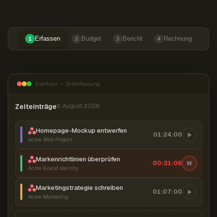
Erfassen
Budget
Bericht
Rechnung
1
2
3
4
Everhour — Zeiterfassung
Zeiteinträge
6. August 2026
Homepage-Mockup entwerfen
01:24:00
Acme Web Project
Markenrichtlinien überprüfen
00:31:07
Acme Brand Identity
Marketingstrategie schreiben
01:07:00
Acme Marketing