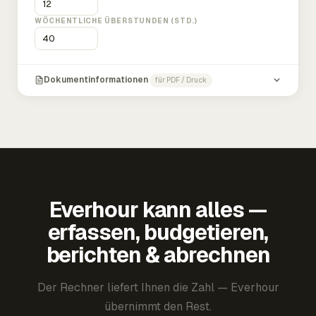
WÖCHENTLICHE ÜBERSTUNDEN (STD.)
Dokumentinformationen
für PDF / Druck
Everhour kann alles —
erfassen, budgetieren,
berichten & abrechnen
Der Rechner liefert Ihnen die Zahl — Everhour
übernimmt den Rest.