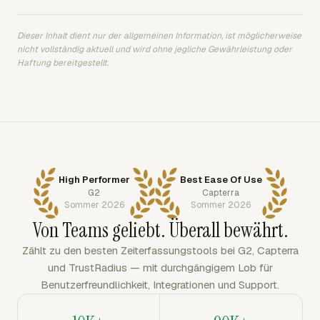
Dieser Inhalt dient nur der allgemeinen Information, ist möglicherweise
nicht vollständig aktuell und wird ohne jegliche Gewährleistung oder
Haftung bereitgestellt.
High Performer
Best Ease Of Use
G2
Capterra
Sommer 2026
Sommer 2026
Von Teams geliebt. Überall bewährt.
Zählt zu den besten Zeiterfassungstools bei G2, Capterra
und TrustRadius — mit durchgängigem Lob für
Benutzerfreundlichkeit, Integrationen und Support.