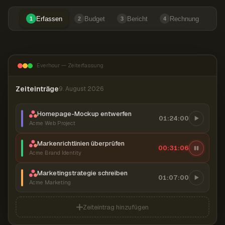
Erfassen
Budget
Bericht
Rechnung
1
2
3
4
Everhour — Zeiterfassung
Zeiteinträge
9. August 2026
Homepage-Mockup entwerfen
01:24:00
Acme Web Project
Markenrichtlinien überprüfen
00:31:07
Acme Brand Identity
Marketingstrategie schreiben
01:07:00
Acme Marketing
Zeiteintrag hinzufügen