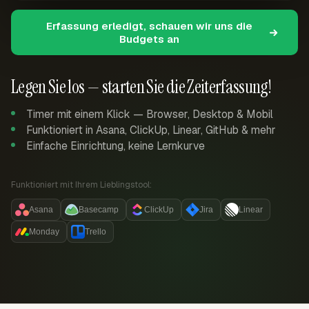
Erfassung erledigt, schauen wir uns die
Budgets an
Legen Sie los — starten Sie die Zeiterfassung!
Timer mit einem Klick — Browser, Desktop & Mobil
Funktioniert in Asana, ClickUp, Linear, GitHub & mehr
Einfache Einrichtung, keine Lernkurve
Funktioniert mit Ihrem Lieblingstool:
Asana
Basecamp
ClickUp
Jira
Linear
Monday
Trello