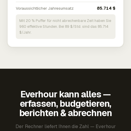
Voraussichtlicher Jahresumsatz
85.714 $
Mit 20 % Puffer für nicht abrechenbare Zeit haben Sie
960 effektive Stunden. Bei 89 $/Std. sind das 85.714
$/Jahr.
Everhour kann alles —
erfassen, budgetieren,
berichten & abrechnen
Der Rechner liefert Ihnen die Zahl — Everhour