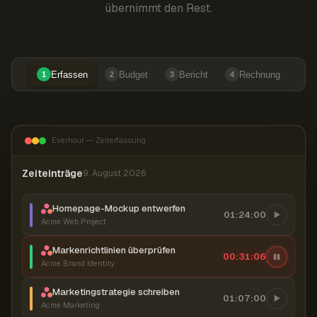
übernimmt den Rest.
Erfassen
Budget
Bericht
Rechnung
1
2
3
4
Everhour — Zeiterfassung
Zeiteinträge
9. August 2026
Homepage-Mockup entwerfen
01:24:00
Acme Web Project
Markenrichtlinien überprüfen
00:31:07
Acme Brand Identity
Marketingstrategie schreiben
01:07:00
Acme Marketing