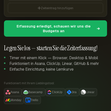
Zeiteintrag hinzufügen
Erfassung erledigt, schauen wir uns die
Budgets an
Legen Sie los — starten Sie die Zeiterfassung!
Timer mit einem Klick — Browser, Desktop & Mobil
Funktioniert in Asana, ClickUp, Linear, GitHub & mehr
Einfache Einrichtung, keine Lernkurve
Funktioniert mit Ihrem Lieblingstool:
Asana
Basecamp
ClickUp
Jira
Linear
Monday
Trello