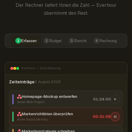
Der Rechner liefert Ihnen die Zahl — Everhour
übernimmt den Rest.
Erfassen
Budget
Bericht
Rechnung
1
2
3
4
Everhour — Zeiterfassung
Zeiteinträge
8. August 2026
Homepage-Mockup entwerfen
01:24:00
Acme Web Project
Markenrichtlinien überprüfen
00:31:06
Acme Brand Identity
Marketingstrategie schreiben