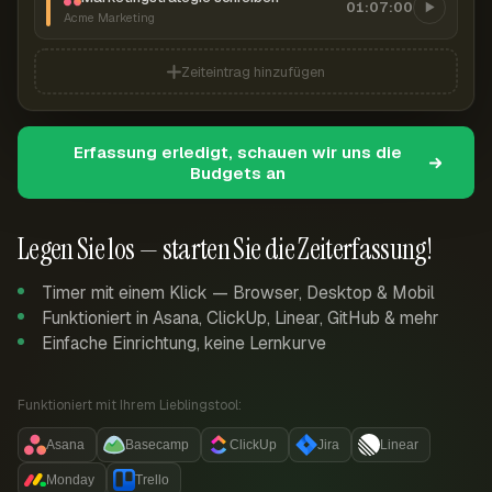
01:07:00
Acme Marketing
Zeiteintrag hinzufügen
Erfassung erledigt, schauen wir uns die
Budgets an
Legen Sie los — starten Sie die Zeiterfassung!
Timer mit einem Klick — Browser, Desktop & Mobil
Funktioniert in Asana, ClickUp, Linear, GitHub & mehr
Einfache Einrichtung, keine Lernkurve
Funktioniert mit Ihrem Lieblingstool:
Asana
Basecamp
ClickUp
Jira
Linear
Monday
Trello