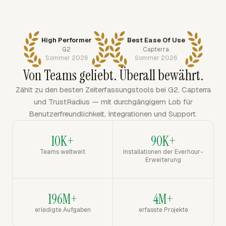
High Performer
Best Ease Of Use
G2
Capterra
Sommer 2026
Sommer 2026
Von Teams geliebt. Überall bewährt.
Zählt zu den besten Zeiterfassungstools bei G2, Capterra
und TrustRadius — mit durchgängigem Lob für
Benutzerfreundlichkeit, Integrationen und Support.
10K+
90K+
Teams weltweit
Installationen der Everhour-
Erweiterung
196M+
4M+
erledigte Aufgaben
erfasste Projekte