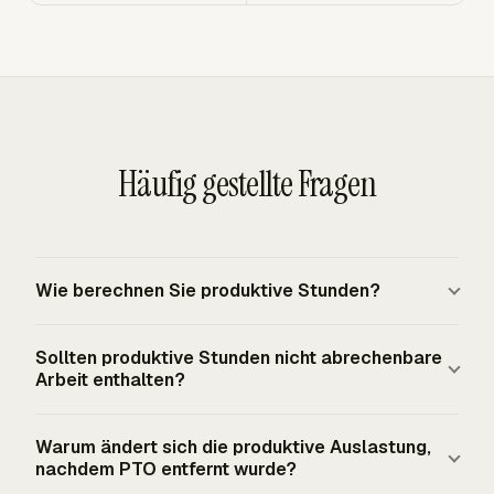
Häufig gestellte Fragen
Wie berechnen Sie produktive Stunden?
Addieren Sie die erfassten Stunden, die Ihre Richtlinie im
Sollten produktive Stunden nicht abrechenbare
Zeitraum als produktiv einstuft. Für ein
Arbeit enthalten?
Dienstleistungsteam umfasst das oft abrechenbare
Kundenarbeit und genehmigte
Produktive Stunden können nicht abrechenbare Arbeit
Warum ändert sich die produktive Auslastung,
Lieferunterstützungsarbeit. Schließen Sie PTO, Feiertage,
enthalten, wenn das Unternehmen diese Arbeit als
nachdem PTO entfernt wurde?
Krankheitstage, unbezahlten Urlaub, Leerlaufzeit und
nützlichen Output definiert. Projektplanung, QA,