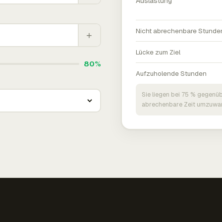
Auslastung
Nicht abrechenbare Stunde
+
Lücke zum Ziel
80%
Aufzuholende Stunden
Sie liegen bei 75 % gegenüb
abrechenbare Zeit umzuwan