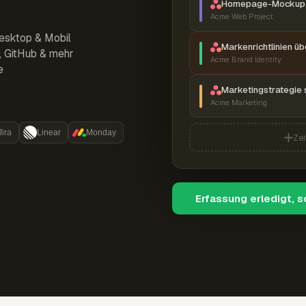
Homepage-Mockup 
Acme Web Project
esktop & Mobil
Markenrichtlinien ü
r, GitHub & mehr
Acme Brand Identity
e
Marketingstrategie 
Acme Marketing
Jira
Linear
Monday
Zei
Erfassung erledigt, 