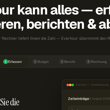
ur kann alles — er
ren, berichten & 
 Rechner liefert Ihnen die Zahl — Everhour übernimmt den R
Erfassen
Budget
Bericht
Rechnung
1
2
3
4
Everhour — Zeiterfassung
Sie die
Zeiteinträge
6. August 202