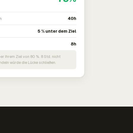
n
40h
5 % unter dem Ziel
8h
er Ihrem Ziel von 80 %. 8 Std. nicht
deln würde die Lücke schließen.