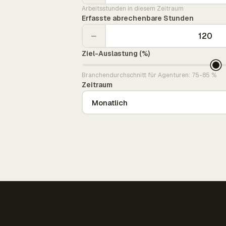
Arbeitsstunden in diesem Zeitraum
Erfasste abrechenbare Stunden
−
Ziel-Auslastung (%)
Branchendurchschnitt für Agenturen: 75-85 %
Zeitraum