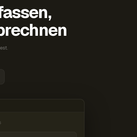
fassen,
abrechnen
est.
6