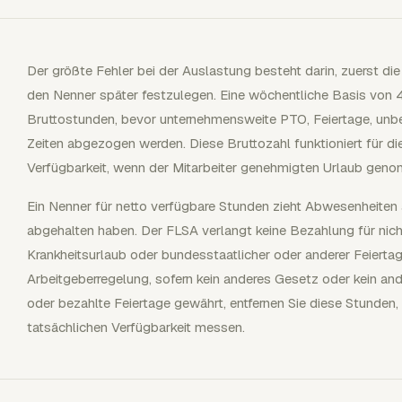
Der größte Fehler bei der Auslastung besteht darin, zuerst d
den Nenner später festzulegen. Eine wöchentliche Basis von 
Bruttostunden, bevor unternehmensweite PTO, Feiertage, unbez
Zeiten abgezogen werden. Diese Bruttozahl funktioniert für di
Verfügbarkeit, wenn der Mitarbeiter genehmigten Urlaub gen
Ein Nenner für netto verfügbare Stunden zieht Abwesenheiten a
abgehalten haben. Der FLSA verlangt keine Bezahlung für nicht 
Krankheitsurlaub oder bundesstaatlicher oder anderer Feiertage
Arbeitgeberregelung, sofern kein anderes Gesetz oder kein and
oder bezahlte Feiertage gewährt, entfernen Sie diese Stunden
tatsächlichen Verfügbarkeit messen.