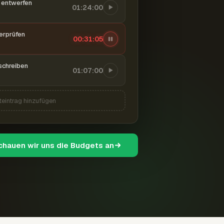
entwerfen
01:24:00
berprüfen
00:31:06
schreiben
01:07:00
teintrag hinzufügen
schauen wir uns die Budgets an