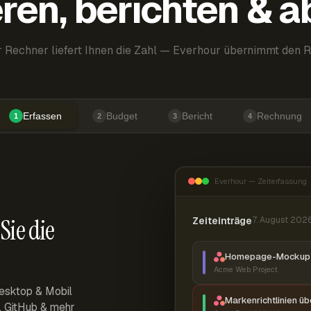
ren, berichten & 
 Rechner liefert Ihnen die Zahl — Everhour übernimmt den R
Erfassen
Budget
Bericht
Rechnung
1
2
3
4
Everhour — Zeiterfassung
Sie die
Zeiteinträge
7. August 202
Homepage-Mockup 
Acme Web Project
esktop & Mobil
Markenrichtlinien ü
r, GitHub & mehr