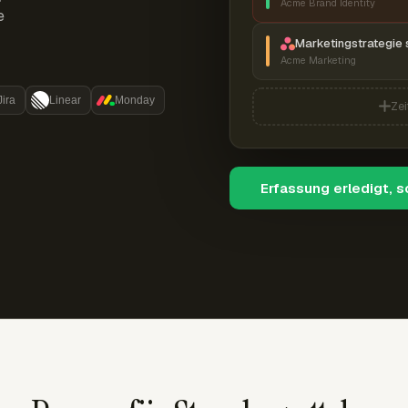
Acme Brand Identity
e
Marketingstrategie 
Acme Marketing
Jira
Linear
Monday
Zei
Erfassung erledigt, 