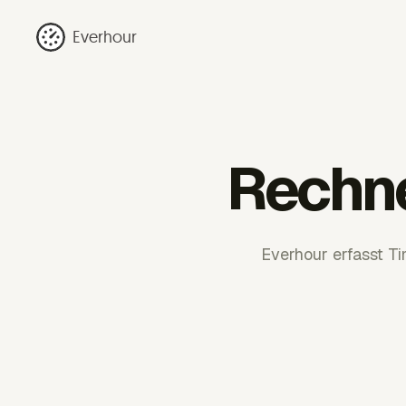
Everhour
Rechne
Everhour erfasst T