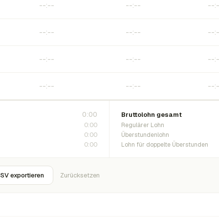
0:00
Bruttolohn gesamt
0:00
Regulärer Lohn
0:00
Überstundenlohn
0:00
Lohn für doppelte Überstunden
SV exportieren
Zurücksetzen