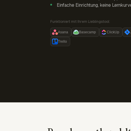
Einfache Einrichtung, keine Lernkurv
Funktioniert mit Ihrem Lieblingstool:
Asana
Basecamp
ClickUp
Trello