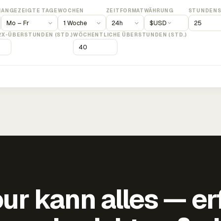
M
ANGEZEIGTE TAGE
WOCHEN
ZEITFORMAT
WÄHRUNG
STUNDENS
$
USD
2X-ÜBERSTUNDEN (STD.)
WÖCHENTLICHE ÜBERSTUNDEN (STD.)
ur kann alles — er