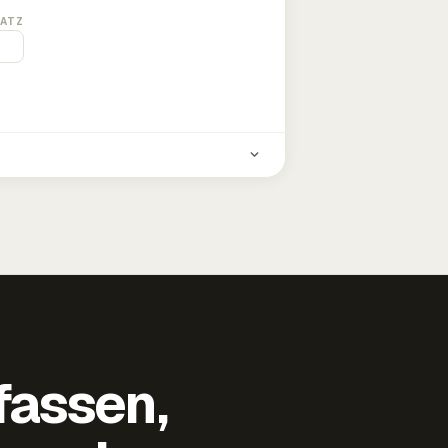
ATZ
fassen,