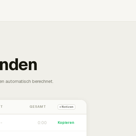
unden
en automatisch berechnet.
HT
GESAMT
+ Notizen
0:00
Kopieren