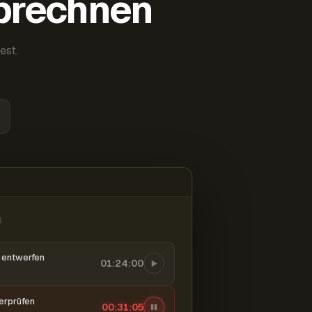
abrechnen
est.
6
entwerfen
01:24:00
berprüfen
00:31:06