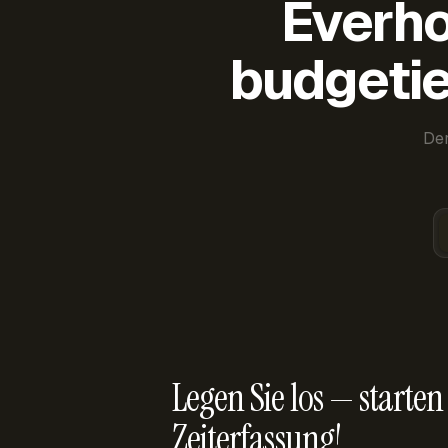
Everho
budgetie
Der
Legen Sie los — starten 
Zeiterfassung!