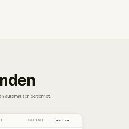
unden
en automatisch berechnet.
HT
GESAMT
+ Notizen