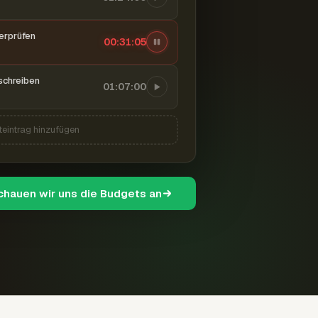
berprüfen
00:31:06
schreiben
01:07:00
teintrag hinzufügen
schauen wir uns die Budgets an