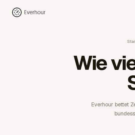
Everhour
Star
Wie vie
Everhour bettet Z
bundess