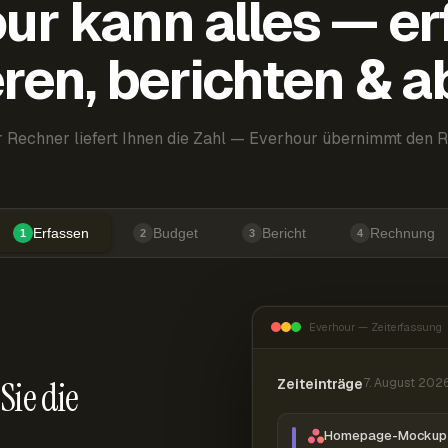
ur kann alles — er
ren, berichten & 
 Rechner liefert Ihnen die Zahl — Everhour übernimmt den R
Erfassen
Budget
Bericht
Rechnung
1
2
3
4
Everhour — Zeiterfassung
Sie die
Zeiteinträge
7. August 202
Homepage-Mockup 