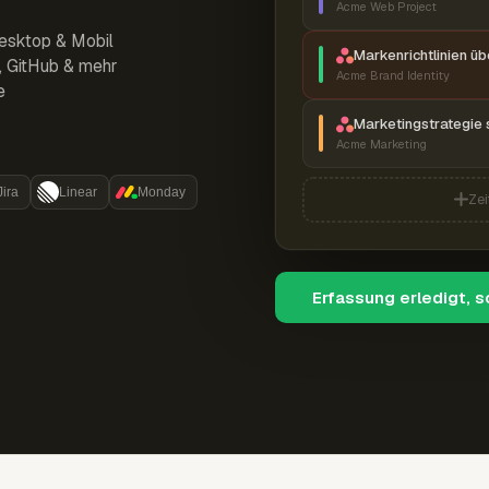
Acme Web Project
esktop & Mobil
Markenrichtlinien ü
r, GitHub & mehr
Acme Brand Identity
e
Marketingstrategie 
Acme Marketing
Jira
Linear
Monday
Zei
Erfassung erledigt, 