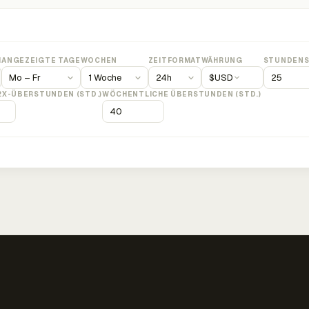
M
ANGEZEIGTE TAGE
WOCHEN
ZEITFORMAT
WÄHRUNG
STUNDENS
$
USD
2X-ÜBERSTUNDEN (STD.)
WÖCHENTLICHE ÜBERSTUNDEN (STD.)