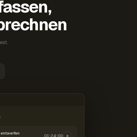
fassen,
abrechnen
est.
6
entwerfen
01:24:00