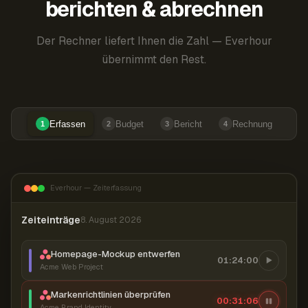
berichten & abrechnen
Der Rechner liefert Ihnen die Zahl — Everhour
übernimmt den Rest.
Erfassen
Budget
Bericht
Rechnung
1
2
3
4
Everhour — Zeiterfassung
Zeiteinträge
8. August 2026
Homepage-Mockup entwerfen
01:24:00
Acme Web Project
Markenrichtlinien überprüfen
00:31:07
Acme Brand Identity