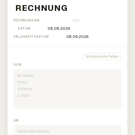
RECHNUNG NR.
DATUM
FÄLLIGKEITSDATUM
Strukturierte Felder
VON
AN