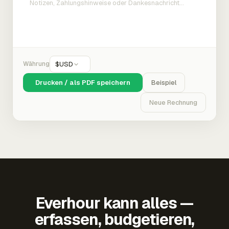
Währung
$
USD
Drucken / als PDF speichern
Beispiel
Neue Rechnung
Everhour kann alles —
erfassen, budgetieren,