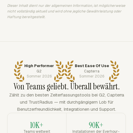
Dieser Inhalt dient nur der allgemeinen Information, ist möglicherweise
nicht vollständig aktuell und wird ohne jegliche Gewährleistung oder
Haftung bereitgestellt.
High Performer
Best Ease Of Use
G2
Capterra
Sommer 2026
Sommer 2026
Von Teams geliebt. Überall bewährt.
Zählt zu den besten Zeiterfassungstools bei G2, Capterra
und TrustRadius — mit durchgängigem Lob für
Benutzerfreundlichkeit, Integrationen und Support.
10K+
90K+
Teams weltweit
Installationen der Everhour-