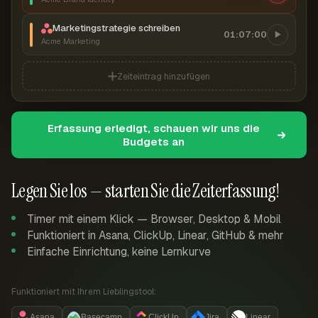
Marketingstrategie schreiben
01:07:00
Acme Marketing
Zeiteintrag hinzufügen
Erfassung erledigt, schauen wir uns die
Budgets an
Legen Sie los — starten Sie die Zeiterfassung!
Timer mit einem Klick — Browser, Desktop & Mobil
Funktioniert in Asana, ClickUp, Linear, GitHub & mehr
Einfache Einrichtung, keine Lernkurve
Funktioniert mit Ihrem Lieblingstool:
Asana
Basecamp
ClickUp
Jira
Linear