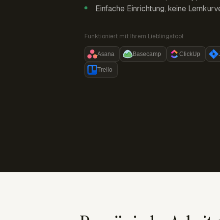
Einfache Einrichtung, keine Lernkurv
Funktioniert mit Ihrem Lieblingstool:
Asana
Basecamp
ClickUp
Trello