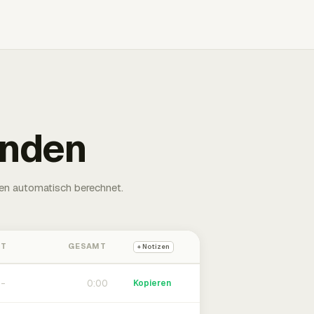
unden
en automatisch berechnet.
HT
GESAMT
+ Notizen
0:00
Kopieren