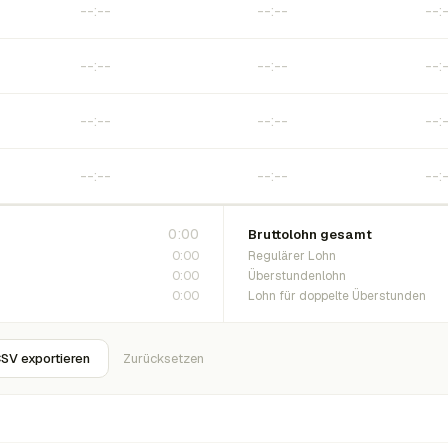
0:00
Bruttolohn gesamt
0:00
Regulärer Lohn
0:00
Überstundenlohn
0:00
Lohn für doppelte Überstunden
SV exportieren
Zurücksetzen