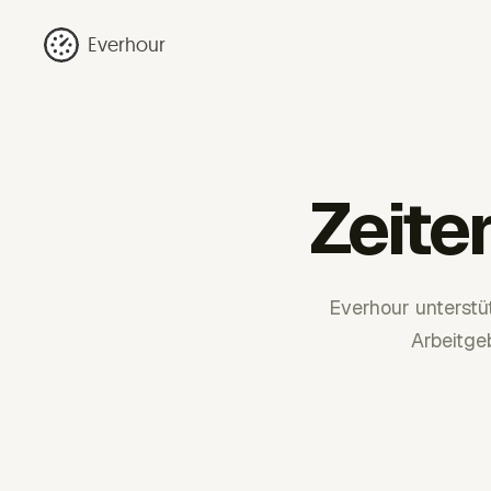
Everhour
Zeite
Everhour unterst
Arbeitge