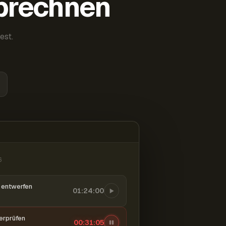
abrechnen
est.
6
entwerfen
01:24:00
berprüfen
00:31:06