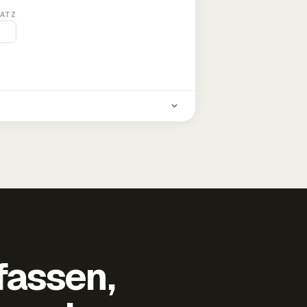
ATZ
fassen,