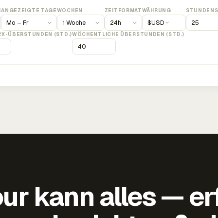
M
ANGEZEIGTE TAGE
WOCHEN
ZEITFORMAT
WÄHRUNG
STUNDENS
$
USD
2X-ÜBERSTUNDEN (STD.)
WÖCHENTLICHE ÜBERSTUNDEN (STD.)
ur kann alles — er