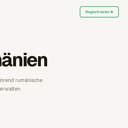
Registrieren
mänien
ährend rumänische
erwalten.