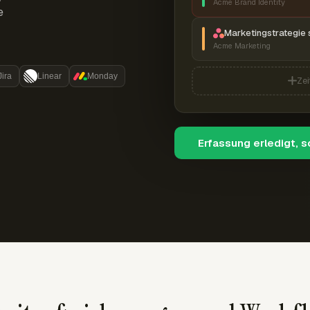
Acme Brand Identity
e
Marketingstrategie 
Acme Marketing
Jira
Linear
Monday
Zei
Erfassung erledigt, 