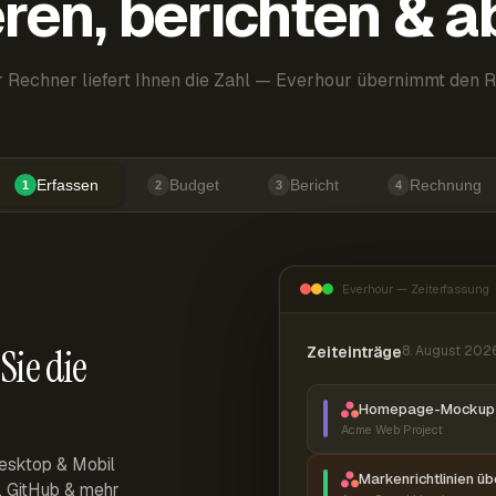
ren, berichten & 
 Rechner liefert Ihnen die Zahl — Everhour übernimmt den R
Erfassen
Budget
Bericht
Rechnung
1
2
3
4
Everhour — Zeiterfassung
Sie die
Zeiteinträge
8. August 202
Homepage-Mockup 
Acme Web Project
esktop & Mobil
Markenrichtlinien ü
r, GitHub & mehr