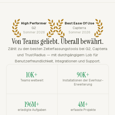
High Performer
Best Ease Of Use
G2
Capterra
Sommer 2026
Sommer 2026
Von Teams geliebt. Überall bewährt.
Zählt zu den besten Zeiterfassungstools bei G2, Capterra
und TrustRadius — mit durchgängigem Lob für
Benutzerfreundlichkeit, Integrationen und Support.
10K+
90K+
Teams weltweit
Installationen der Everhour-
Erweiterung
196M+
4M+
erledigte Aufgaben
erfasste Projekte