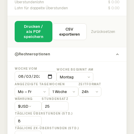
$ 0.00
Überstundenlohn
$ 0.00
Lohn für doppelte Überstunden
Drucken /
CSV
als PDF
Zurücksetzen
exportieren
speichern
Rechneroptionen
WOCHE VOM
WOCHE BEGINNT AM
ANGEZEIGTE TAGE
WOCHEN
ZEITFORMAT
WÄHRUNG
STUNDENSATZ
$
USD
TÄGLICHE ÜBERSTUNDEN (STD.)
TÄGLICHE 2X-ÜBERSTUNDEN (STD.)