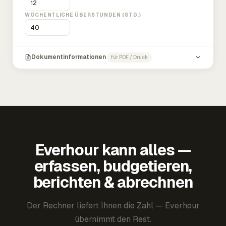
WÖCHENTLICHE ÜBERSTUNDEN (STD.)
Dokumentinformationen
für PDF / Druck
Everhour kann alles —
erfassen, budgetieren,
berichten & abrechnen
Der Rechner liefert Ihnen die Zahl — Everhour
übernimmt den Rest.