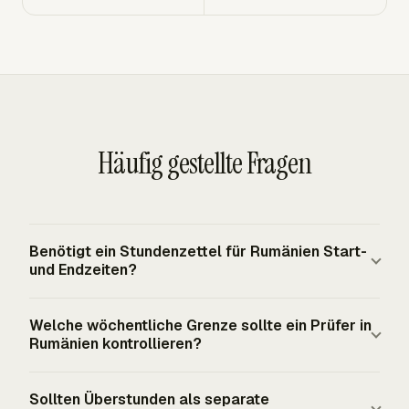
Häufig gestellte Fragen
Benötigt ein Stundenzettel für Rumänien Start-
und Endzeiten?
Ja. Rumänische Arbeitgeber müssen für jeden
Welche wöchentliche Grenze sollte ein Prüfer in
Mitarbeiter tägliche Aufzeichnungen führen, die Beginn
Rumänien kontrollieren?
und Ende des Arbeitszeitplans zeigen. Eine wöchentliche
Gesamtsumme allein entspricht dieser
Ein Prüfer sollte den Stundenzettel mit dem normalen
Sollten Überstunden als separate
Aufzeichnungspflicht nicht. Mobile und im Homeoffice
Vollzeitplan von 8 Stunden pro Tag und 40 Stunden pro