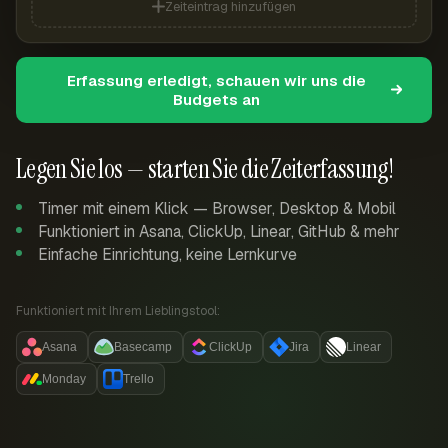
Zeiteintrag hinzufügen
Erfassung erledigt, schauen wir uns die
Budgets an
Legen Sie los — starten Sie die Zeiterfassung!
Timer mit einem Klick — Browser, Desktop & Mobil
Funktioniert in Asana, ClickUp, Linear, GitHub & mehr
Einfache Einrichtung, keine Lernkurve
Funktioniert mit Ihrem Lieblingstool:
Asana
Basecamp
ClickUp
Jira
Linear
Monday
Trello