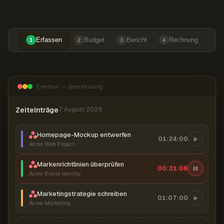
Erfassen
Budget
Bericht
Rechnung
1
2
3
4
Everhour — Zeiterfassung
Zeiteinträge
7. August 2026
Homepage-Mockup entwerfen
01:24:00
Acme Web Project
Markenrichtlinien überprüfen
00:31:07
Acme Brand Identity
Marketingstrategie schreiben
01:07:00
Acme Marketing