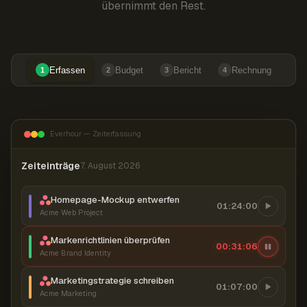
übernimmt den Rest.
Erfassen
Budget
Bericht
Rechnung
1
2
3
4
Everhour — Zeiterfassung
Zeiteinträge
7. August 2026
Homepage-Mockup entwerfen
01:24:00
Acme Web Project
Markenrichtlinien überprüfen
00:31:07
Acme Brand Identity
Marketingstrategie schreiben
01:07:00
Acme Marketing