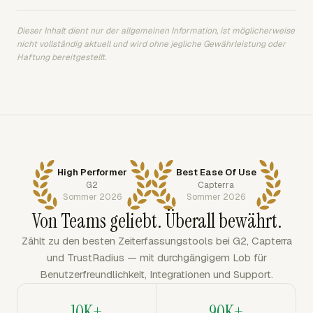
Dieser Inhalt dient nur der allgemeinen Information, ist möglicherweise
nicht vollständig aktuell und wird ohne jegliche Gewährleistung oder
Haftung bereitgestellt.
High Performer
Best Ease Of Use
G2
Capterra
Sommer 2026
Sommer 2026
Von Teams geliebt. Überall bewährt.
Zählt zu den besten Zeiterfassungstools bei G2, Capterra
und TrustRadius — mit durchgängigem Lob für
Benutzerfreundlichkeit, Integrationen und Support.
10K+
90K+