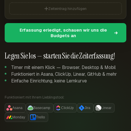
Zeiteintrag hinzufügen
Erfassung erledigt, schauen wir uns die
Budgets an
Legen Sie los — starten Sie die Zeiterfassung!
Timer mit einem Klick — Browser, Desktop & Mobil
Funktioniert in Asana, ClickUp, Linear, GitHub & mehr
Einfache Einrichtung, keine Lernkurve
Funktioniert mit Ihrem Lieblingstool:
Asana
Basecamp
ClickUp
Jira
Linear
Monday
Trello