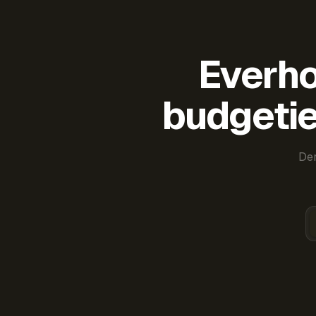
Everho
budgetie
Der