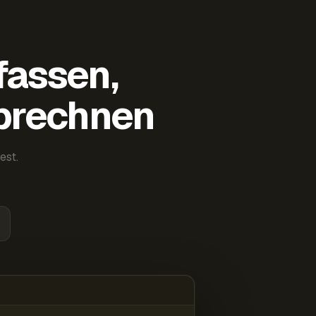
fassen,
abrechnen
est.