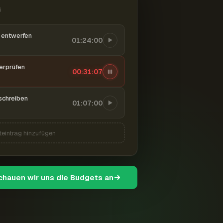
6
entwerfen
01:24:00
berprüfen
00:31:08
schreiben
01:07:00
teintrag hinzufügen
schauen wir uns die Budgets an