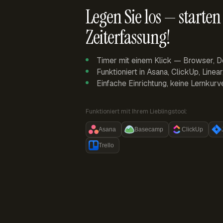
Legen Sie los — starten 
Zeiterfassung!
Timer mit einem Klick — Browser, D
Funktioniert in Asana, ClickUp, Linea
Einfache Einrichtung, keine Lernkurv
Funktioniert mit Ihrem Lieblingstool:
Asana
Basecamp
ClickUp
Trello