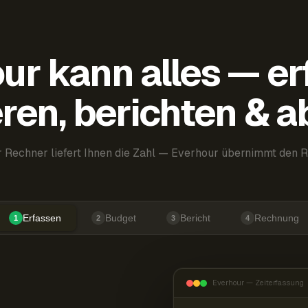
ur kann alles — er
ren, berichten & 
 Rechner liefert Ihnen die Zahl — Everhour übernimmt den R
Erfassen
Budget
Bericht
Rechnung
1
2
3
4
Everhour — Zeiterfassung