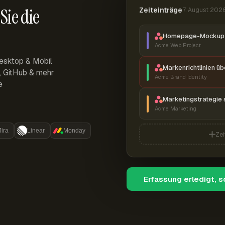
Sie die
Zeiteinträge
7. August 202
Homepage-Mockup 
Acme Web Project
esktop & Mobil
Markenrichtlinien ü
r, GitHub & mehr
Acme Brand Identity
e
Marketingstrategie 
Acme Marketing
Jira
Linear
Monday
Zei
Erfassung erledigt, 