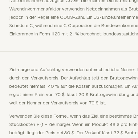
Nettoeinnahmen abzüglich COGS. Die meisten Dienstleistun
Wareneinkommensfaktor verwenden Nettoeinnahmen als Brut
jedoch in der Regel eine COGS-Zahl. Ein US-Einzelunternehme
Schedule C, während eine C Corporation die Bundeseinkomme
Einkommen in Form 1120 mit 21 % berechnet; bundesstaatliche
Zielmarge und Aufschlag verwenden unterschiedliche Nenner. 
durch den Verkaufspreis. Der Aufschlag teilt den Bruttogewin
bedeutet niemals, 40 % auf die Kosten aufzuschlagen. Ein A
ergibt einen Preis von 70 $, lässt 20 $ Bruttogewinn übrig un
weil der Nenner der Verkaufspreis von 70 $ ist.
Verwenden Sie diese Formel, wenn das Ziel eine bestimmte Bru
Stückkosten ÷ (1 − Zielmarge). Wenn ein Produkt 48 $ pro Ein
beträgt, liegt der Preis bei 80 $. Der Verkauf lässt 32 $ Brutt