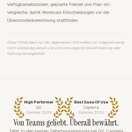
Verfügbarkeitslücken, geplante Freizeit und Plan-Ist-
Vergleiche, damit Workload-Entscheidungen vor der
Überstundenberechnung stattfinden.
Dieser Inhalt dient nur der allgemeinen Information, ist möglicherweise
nicht vollständig aktuell und wird ohne jegliche Gewährleistung oder
Haftung bereitgestellt.
High Performer
Best Ease Of Use
G2
Capterra
Sommer 2026
Sommer 2026
Von Teams geliebt. Überall bewährt.
Zählt zu den besten Zeiterfassungstools bei G2, Capterra