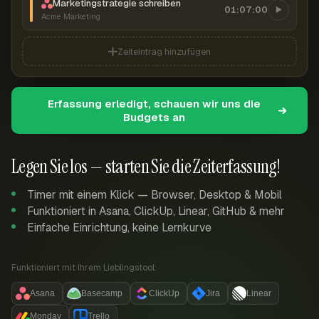
Marketingstrategie schreiben
01:07:00
Acme Marketing
Zeiteintrag hinzufügen
Erfassung erledigt, schauen wir uns die
Budgets an
Legen Sie los — starten Sie die Zeiterfassung!
Timer mit einem Klick — Browser, Desktop & Mobil
Funktioniert in Asana, ClickUp, Linear, GitHub & mehr
Einfache Einrichtung, keine Lernkurve
Funktioniert mit Ihrem Lieblingstool:
Asana
Basecamp
ClickUp
Jira
Linear
Monday
Trello