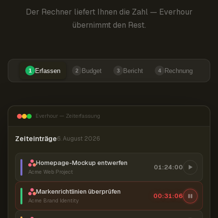
Der Rechner liefert Ihnen die Zahl — Everhour
übernimmt den Rest.
Erfassen
Budget
Bericht
Rechnung
1
2
3
4
Everhour — Zeiterfassung
Zeiteinträge
6. August 2026
Homepage-Mockup entwerfen
01:24:00
Acme Web Project
Markenrichtlinien überprüfen
00:31:06
Acme Brand Identity