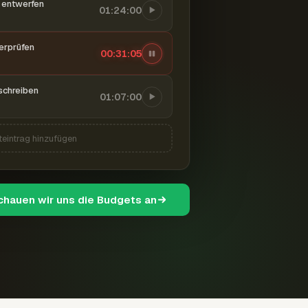
entwerfen
01:24:00
berprüfen
00:31:06
schreiben
01:07:00
teintrag hinzufügen
schauen wir uns die Budgets an