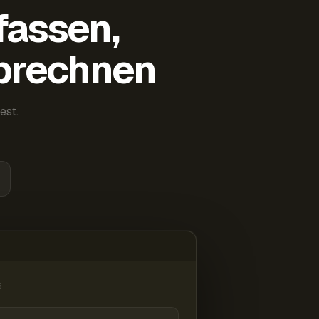
fassen,
abrechnen
est.
6