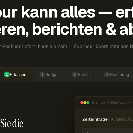
ur kann alles — er
ren, berichten & 
 Rechner liefert Ihnen die Zahl — Everhour übernimmt den R
Erfassen
Budget
Bericht
Rechnung
1
2
3
4
Everhour — Zeiterfassung
Sie die
Zeiteinträge
7. August 202