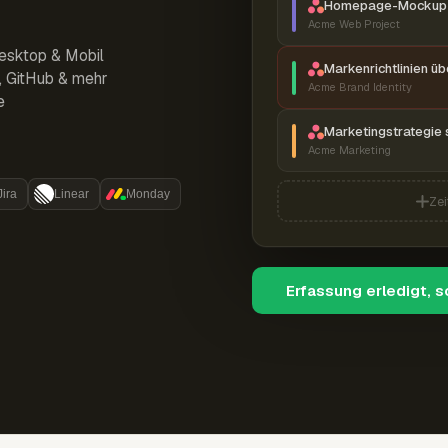
Homepage-Mockup 
Acme Web Project
esktop & Mobil
Markenrichtlinien ü
r, GitHub & mehr
Acme Brand Identity
e
Marketingstrategie 
Acme Marketing
Jira
Linear
Monday
Zei
Erfassung erledigt, 