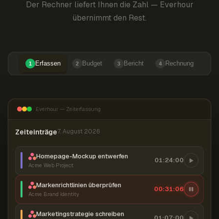
Der Rechner liefert Ihnen die Zahl — Everhour
übernimmt den Rest.
Erfassen
Budget
Bericht
Rechnung
1
2
3
4
Everhour — Zeiterfassung
Zeiteinträge
7. August 2026
Homepage-Mockup entwerfen
01:24:00
Acme Web Project
Markenrichtlinien überprüfen
00:31:07
Acme Brand Identity
Marketingstrategie schreiben
01:07:00