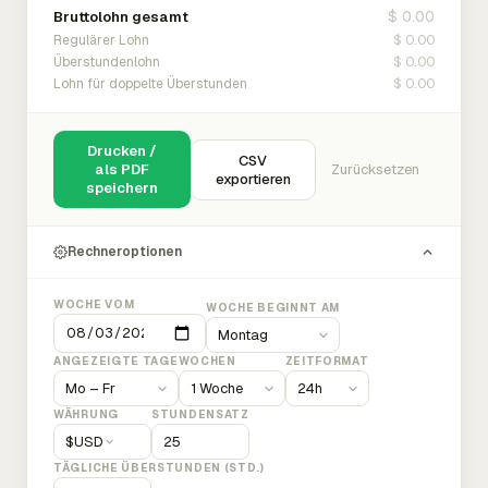
$ 0.00
Bruttolohn gesamt
$ 0.00
Regulärer Lohn
$ 0.00
Überstundenlohn
$ 0.00
Lohn für doppelte Überstunden
Drucken /
CSV
als PDF
Zurücksetzen
exportieren
speichern
Rechneroptionen
WOCHE VOM
WOCHE BEGINNT AM
ANGEZEIGTE TAGE
WOCHEN
ZEITFORMAT
WÄHRUNG
STUNDENSATZ
$
USD
TÄGLICHE ÜBERSTUNDEN (STD.)