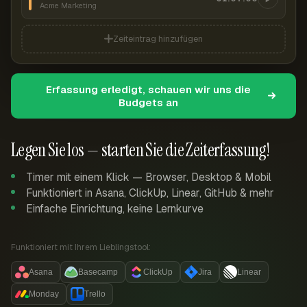
Acme Marketing
Zeiteintrag hinzufügen
Erfassung erledigt, schauen wir uns die
Budgets an
Legen Sie los — starten Sie die Zeiterfassung!
Timer mit einem Klick — Browser, Desktop & Mobil
Funktioniert in Asana, ClickUp, Linear, GitHub & mehr
Einfache Einrichtung, keine Lernkurve
Funktioniert mit Ihrem Lieblingstool:
Asana
Basecamp
ClickUp
Jira
Linear
Monday
Trello