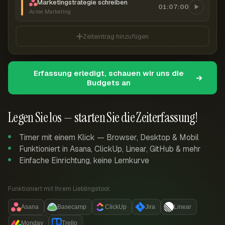
Marketingstrategie schreiben
01:07:00
Acme Marketing
Zeiteintrag hinzufügen
Erfassung erledigt, schauen wir uns die
Budgets an
Legen Sie los — starten Sie die Zeiterfassung!
Timer mit einem Klick — Browser, Desktop & Mobil
Funktioniert in Asana, ClickUp, Linear, GitHub & mehr
Einfache Einrichtung, keine Lernkurve
Funktioniert mit Ihrem Lieblingstool:
Asana
Basecamp
ClickUp
Jira
Linear
Monday
Trello