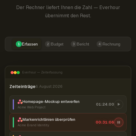
Der Rechner liefert Ihnen die Zahl — Everhour
übernimmt den Rest.
Erfassen
Budget
Bericht
Rechnung
1
2
3
4
Everhour — Zeiterfassung
Zeiteinträge
6. August 2026
Homepage-Mockup entwerfen
01:24:00
Acme Web Project
Markenrichtlinien überprüfen
00:31:06
Acme Brand Identity