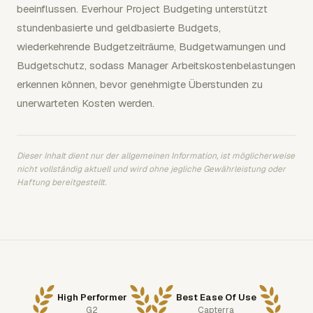
beeinflussen. Everhour Project Budgeting unterstützt
stundenbasierte und geldbasierte Budgets,
wiederkehrende Budgetzeiträume, Budgetwarnungen und
Budgetschutz, sodass Manager Arbeitskostenbelastungen
erkennen können, bevor genehmigte Überstunden zu
unerwarteten Kosten werden.
Dieser Inhalt dient nur der allgemeinen Information, ist möglicherweise
nicht vollständig aktuell und wird ohne jegliche Gewährleistung oder
Haftung bereitgestellt.
High Performer
Best Ease Of Use
G2
Capterra