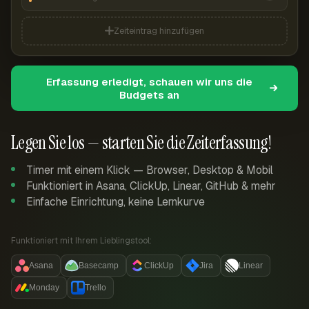
Zeiteintrag hinzufügen
Erfassung erledigt, schauen wir uns die
Budgets an
Legen Sie los — starten Sie die Zeiterfassung!
Timer mit einem Klick — Browser, Desktop & Mobil
Funktioniert in Asana, ClickUp, Linear, GitHub & mehr
Einfache Einrichtung, keine Lernkurve
Funktioniert mit Ihrem Lieblingstool:
Asana
Basecamp
ClickUp
Jira
Linear
Monday
Trello