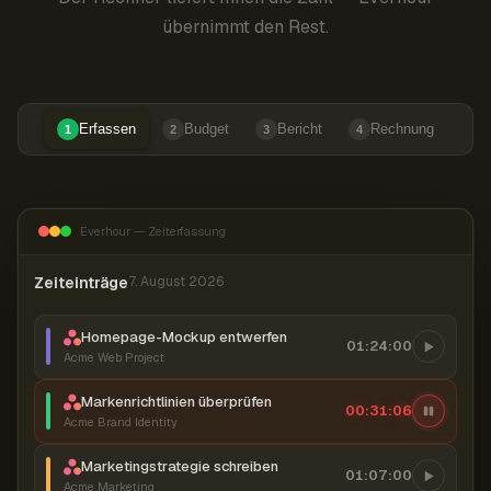
übernimmt den Rest.
Erfassen
Budget
Bericht
Rechnung
1
2
3
4
Everhour — Zeiterfassung
Zeiteinträge
7. August 2026
Homepage-Mockup entwerfen
01:24:00
Acme Web Project
Markenrichtlinien überprüfen
00:31:07
Acme Brand Identity
Marketingstrategie schreiben
01:07:00
Acme Marketing