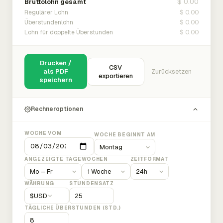
$ 0.00
Bruttolohn gesamt
$ 0.00
Regulärer Lohn
$ 0.00
Überstundenlohn
$ 0.00
Lohn für doppelte Überstunden
Drucken /
CSV
als PDF
Zurücksetzen
exportieren
speichern
Rechneroptionen
WOCHE VOM
WOCHE BEGINNT AM
ANGEZEIGTE TAGE
WOCHEN
ZEITFORMAT
WÄHRUNG
STUNDENSATZ
$
USD
TÄGLICHE ÜBERSTUNDEN (STD.)