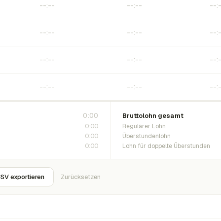
0:00
Bruttolohn gesamt
0:00
Regulärer Lohn
0:00
Überstundenlohn
0:00
Lohn für doppelte Überstunden
SV exportieren
Zurücksetzen