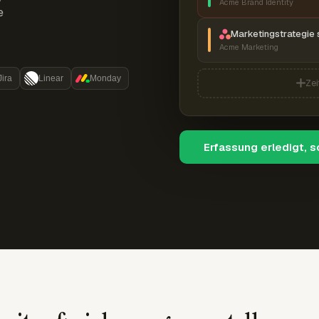
Acme Brand Identity
e
Marketingstrategie 
Acme Marketing
Jira
Linear
Monday
Zei
Erfassung erledigt, 