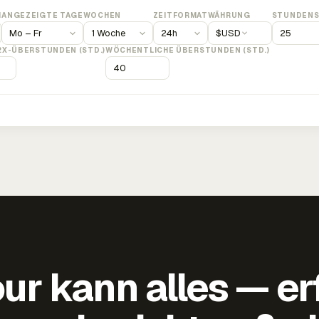
M
ANGEZEIGTE TAGE
WOCHEN
ZEITFORMAT
WÄHRUNG
STUNDENS
$
USD
2X-ÜBERSTUNDEN (STD.)
WÖCHENTLICHE ÜBERSTUNDEN (STD.)
ur kann alles — er