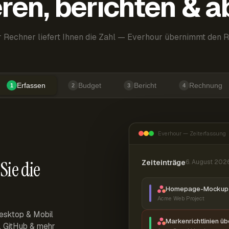
ren, berichten & 
 Rechner liefert Ihnen die Zahl — Everhour übernimmt den R
Erfassen
Budget
Bericht
Rechnung
1
2
3
4
Everhour — Zeiterfassung
Sie die
Zeiteinträge
6. August 202
Homepage-Mockup 
Acme Web Project
esktop & Mobil
Markenrichtlinien ü
r, GitHub & mehr