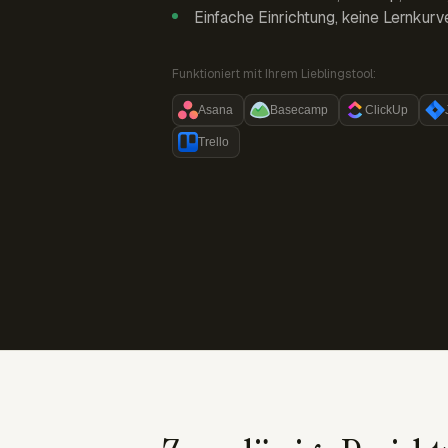
Einfache Einrichtung, keine Lernkurv
Funktioniert mit Ihrem Lieblingstool:
Asana
Basecamp
ClickUp
Trello