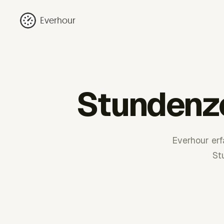
Everhour
Stundenze
Everhour erf
St