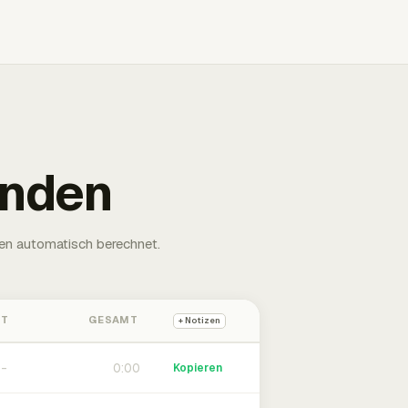
unden
en automatisch berechnet.
HT
GESAMT
+ Notizen
0:00
Kopieren