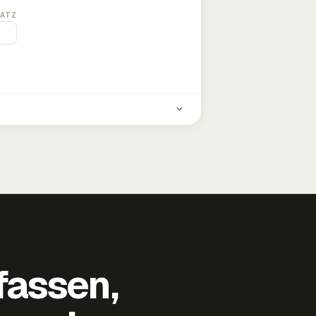
ATZ
fassen,