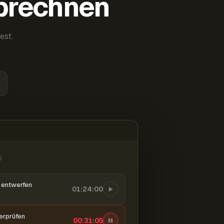
abrechnen
est.
6
entwerfen
01:24:00
berprüfen
00:31:06