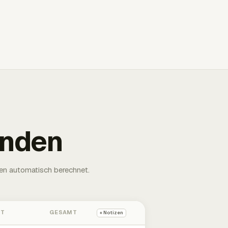
unden
en automatisch berechnet.
HT
GESAMT
+ Notizen