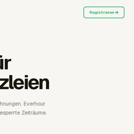
Registrieren
ür
zleien
chnungen. Everhour
esperrte Zeiträume.