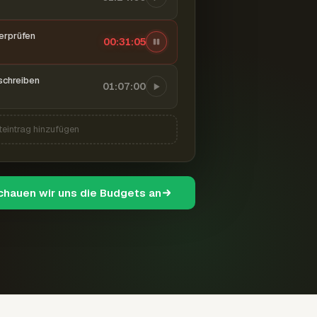
berprüfen
00:31:06
schreiben
01:07:00
teintrag hinzufügen
schauen wir uns die Budgets an