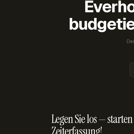
Everho
budgetie
Der
Legen Sie los — starten 
Zeiterfassung!