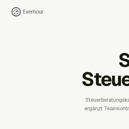
Everhour
S
Steue
Steuerberatungska
ergänzt Teamkontro