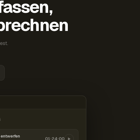
fassen,
abrechnen
est.
6
entwerfen
01:24:00