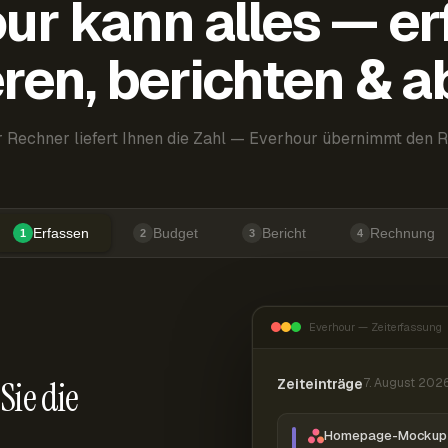
ur kann alles — er
ren, berichten & 
 Rechner liefert Ihnen die Zahl — Everhour übernimmt den R
Erfassen
Budget
Bericht
Rechnung
1
2
3
4
Everhour — Zeiterfassung
Sie die
Zeiteinträge
7. August 202
Homepage-Mockup 