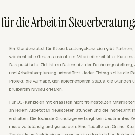
für die Arbeit in Steuerberatun
Ein Stundenzettel für Steuerberatungskanzleien gibt Partnern
wöchentliche Gesamtansicht der Mitarbeiterzeit über Kundenarb
Das praktische Ziel ist ein Datensatz, der Rechnungsstellung
und Arbeitslastplanung unterstützt. Jeder Eintrag sollte die
Projekt, die Aufgabe, den abrechenbaren Status, die Stunden un
prüfbarem Niveau erklären.
Für US-Kanzleien mit erfassten nicht freigestellten Mitarbei
an jedem Arbeitstag geleisteten Stunden und die insgesamt i
enthalten. Die föderale Grundlage verlangt kein bestimmtes Z
muss vollständig und genau sein. Eine Tabelle, ein Online-Stun
Tracker kann funktionieren, wenn er die erforderlichen Felder 