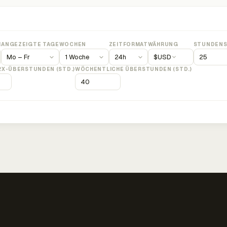
M
ANGEZEIGTE TAGE
WOCHEN
ZEITFORMAT
WÄHRUNG
STUNDENS
$
USD
2X-ÜBERSTUNDEN (STD.)
WÖCHENTLICHE ÜBERSTUNDEN (STD.)