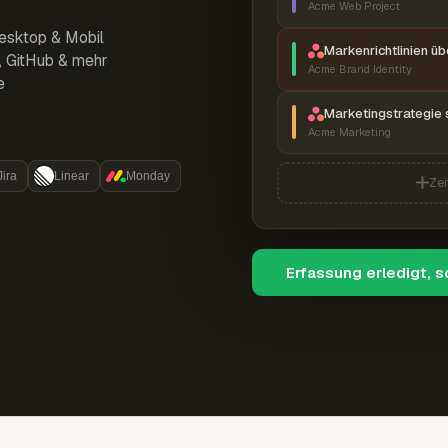
Acme Web Project
esktop & Mobil
Markenrichtlinien ü
r, GitHub & mehr
Acme Brand Identity
e
Marketingstrategie 
Acme Marketing
Jira
Linear
Monday
Zei
Erfassung erledigt, 