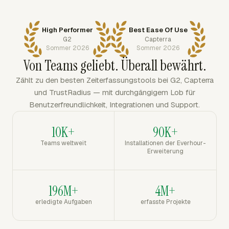
High Performer
Best Ease Of Use
G2
Capterra
Sommer 2026
Sommer 2026
Von Teams geliebt. Überall bewährt.
Zählt zu den besten Zeiterfassungstools bei G2, Capterra
und TrustRadius — mit durchgängigem Lob für
Benutzerfreundlichkeit, Integrationen und Support.
10K+
90K+
Teams weltweit
Installationen der Everhour-
Erweiterung
196M+
4M+
erledigte Aufgaben
erfasste Projekte