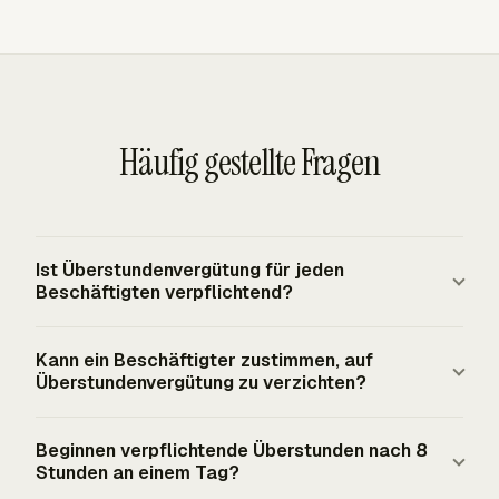
Häufig gestellte Fragen
Ist Überstundenvergütung für jeden
Beschäftigten verpflichtend?
Nein. Nach der FLSA-Bundesgrundlage gilt
Kann ein Beschäftigter zustimmen, auf
verpflichtende Überstundenvergütung für abgedeckte,
Überstundenvergütung zu verzichten?
nicht ausgenommene Beschäftigte, die mehr als 40
Stunden in einer festen Arbeitswoche arbeiten. Der
Nein. FLSA-Überstunden für abgedeckte, nicht
Beginnen verpflichtende Überstunden nach 8
Ausnahmestatus hängt von der Vergütungsmethode,
ausgenommene Beschäftigte können nicht durch eine
Stunden an einem Tag?
gegebenenfalls der Gehaltshöhe und den Aufgaben der
Vereinbarung zwischen Arbeitgeber und Arbeitnehmer