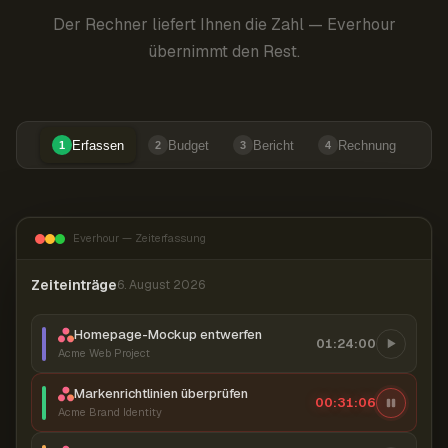
Der Rechner liefert Ihnen die Zahl — Everhour
übernimmt den Rest.
Erfassen
Budget
Bericht
Rechnung
1
2
3
4
Everhour — Zeiterfassung
Zeiteinträge
6. August 2026
Homepage-Mockup entwerfen
01:24:00
Acme Web Project
Markenrichtlinien überprüfen
00:31:07
Acme Brand Identity