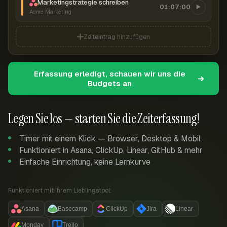
Marketingstrategie schreiben
01:07:00
Acme Marketing
Zeiteintrag hinzufügen
Erfassung erledigt, schauen wir uns die
Budgets an
Legen Sie los — starten Sie die Zeiterfassung!
Timer mit einem Klick — Browser, Desktop & Mobil
Funktioniert in Asana, ClickUp, Linear, GitHub & mehr
Einfache Einrichtung, keine Lernkurve
Funktioniert mit Ihrem Lieblingstool:
Asana
Basecamp
ClickUp
Jira
Linear
Monday
Trello