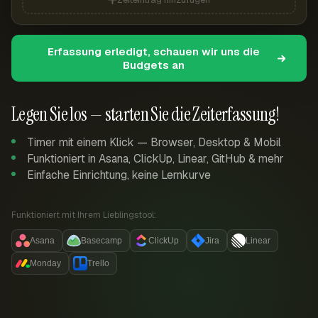
Erfassung erledigt, schauen wir uns die
Budgets an
Legen Sie los — starten Sie die Zeiterfassung!
Timer mit einem Klick — Browser, Desktop & Mobil
Funktioniert in Asana, ClickUp, Linear, GitHub & mehr
Einfache Einrichtung, keine Lernkurve
Funktioniert mit Ihrem Lieblingstool:
Asana
Basecamp
ClickUp
Jira
Linear
Monday
Trello