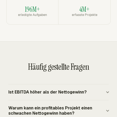
196M+
4M+
erledigte Aufgaben
erfasste Projekte
Häufig gestellte Fragen
Ist EBITDA höher als der Nettogewinn?
EBITDA ist in der Regel höher als der Nettogewinn, weil
Warum kann ein profitables Projekt einen
es Zinsen, Steuern, Abschreibungen und Amortisation
schwachen Nettogewinn haben?
ausschließt. Der Nettogewinn umfasst diese Schichten.