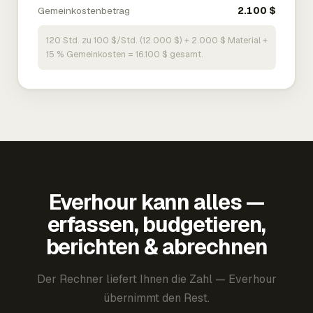
Gemeinkostenbetrag
2.100 $
120 Std. zu 100 $/Std. (12.000 $) + 2.000 $ Material +
15 % Gemeinkosten = 16.100 $ gesamt.
Everhour kann alles —
erfassen, budgetieren,
berichten & abrechnen
Der Rechner liefert Ihnen die Zahl — Everhour
übernimmt den Rest.