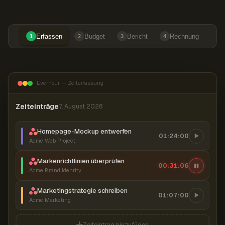
Erfassen
Budget
Bericht
Rechnung
1
2
3
4
Everhour — Zeiterfassung
Zeiteinträge
7. August 2026
Homepage-Mockup entwerfen
01:24:00
Acme Web Project
Markenrichtlinien überprüfen
00:31:07
Acme Brand Identity
Marketingstrategie schreiben
01:07:00
Acme Marketing
Zeiteintrag hinzufügen