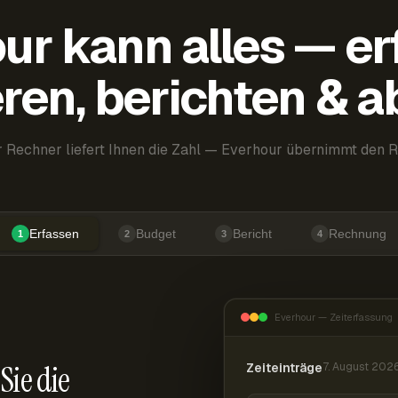
ur kann alles — er
ren, berichten & 
 Rechner liefert Ihnen die Zahl — Everhour übernimmt den R
Erfassen
Budget
Bericht
Rechnung
1
2
3
4
Everhour — Zeiterfassung
Sie die
Zeiteinträge
7. August 202