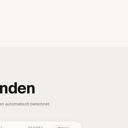
unden
en automatisch berechnet.
HT
GESAMT