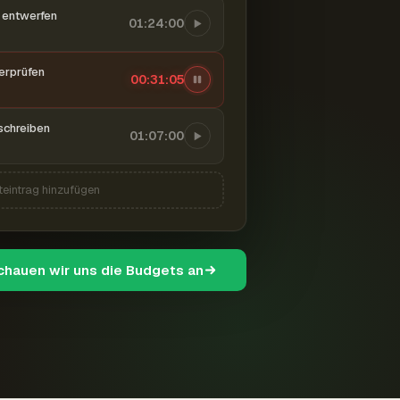
entwerfen
01:24:00
berprüfen
00:31:06
schreiben
01:07:00
teintrag hinzufügen
schauen wir uns die Budgets an