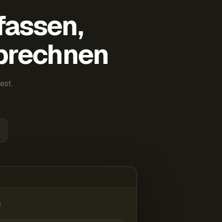
fassen,
abrechnen
est.
6