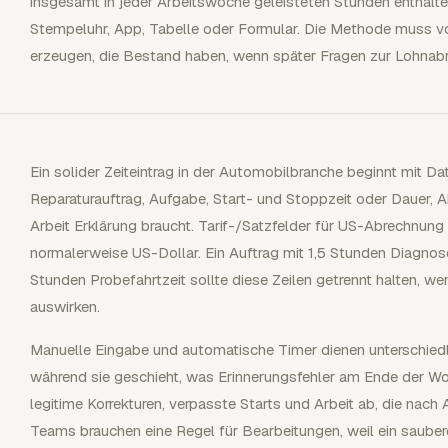
insgesamt in jeder Arbeitswoche geleisteten Stunden enthalt
Stempeluhr, App, Tabelle oder Formular. Die Methode muss v
erzeugen, die Bestand haben, wenn später Fragen zur Lohnab
Ein solider Zeiteintrag in der Automobilbranche beginnt mit Da
Reparaturauftrag, Aufgabe, Start- und Stoppzeit oder Dauer,
Arbeit Erklärung braucht. Tarif-/Satzfelder für US-Abrechnu
normalerweise US-Dollar. Ein Auftrag mit 1,5 Stunden Diagnos
Stunden Probefahrtzeit sollte diese Zeilen getrennt halten, w
auswirken.
Manuelle Eingabe und automatische Timer dienen unterschiedli
während sie geschieht, was Erinnerungsfehler am Ende der Wo
legitime Korrekturen, verpasste Starts und Arbeit ab, die nach 
Teams brauchen eine Regel für Bearbeitungen, weil ein saube