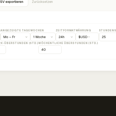
SV exportieren
Zurücksetzen
M
ANGEZEIGTE TAGE
WOCHEN
ZEITFORMAT
WÄHRUNG
STUNDENS
$
USD
2X-ÜBERSTUNDEN (STD.)
WÖCHENTLICHE ÜBERSTUNDEN (STD.)