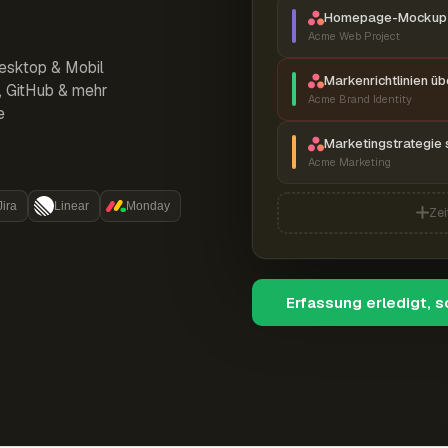
Homepage-Mockup 
Acme Web Project
esktop & Mobil
Markenrichtlinien ü
r, GitHub & mehr
Acme Brand Identity
e
Marketingstrategie 
Acme Marketing
Jira
Linear
Monday
Zei
Erfassung erledigt, 