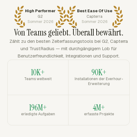
High Performer
Best Ease Of Use
G2
Capterra
Sommer 2026
Sommer 2026
Von Teams geliebt. Überall bewährt.
Zählt zu den besten Zeiterfassungstools bei G2, Capterra
und TrustRadius — mit durchgängigem Lob für
Benutzerfreundlichkeit, Integrationen und Support.
10K+
90K+
Teams weltweit
Installationen der Everhour-
Erweiterung
196M+
4M+
erledigte Aufgaben
erfasste Projekte