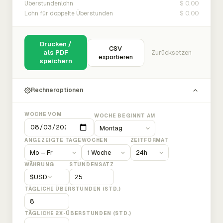
$ 0.00
Überstundenlohn
$ 0.00
Lohn für doppelte Überstunden
Drucken /
CSV
als PDF
Zurücksetzen
exportieren
speichern
Rechneroptionen
WOCHE VOM
WOCHE BEGINNT AM
ANGEZEIGTE TAGE
WOCHEN
ZEITFORMAT
WÄHRUNG
STUNDENSATZ
$
USD
TÄGLICHE ÜBERSTUNDEN (STD.)
TÄGLICHE 2X-ÜBERSTUNDEN (STD.)