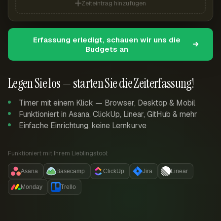
Zeiteintrag hinzufügen
Erfassung erledigt, schauen wir uns die
Budgets an
Legen Sie los — starten Sie die Zeiterfassung!
Timer mit einem Klick — Browser, Desktop & Mobil
Funktioniert in Asana, ClickUp, Linear, GitHub & mehr
Einfache Einrichtung, keine Lernkurve
Funktioniert mit Ihrem Lieblingstool:
Asana
Basecamp
ClickUp
Jira
Linear
Monday
Trello