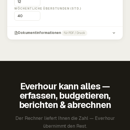
WÖCHENTLICHE ÜBERSTUNDEN (STD.)
Dokumentinformationen
für PDF / Druck
Everhour kann alles —
erfassen, budgetieren,
berichten & abrechnen
Der Rechner liefert Ihnen die Zahl — Everhour
übernimmt den Rest.