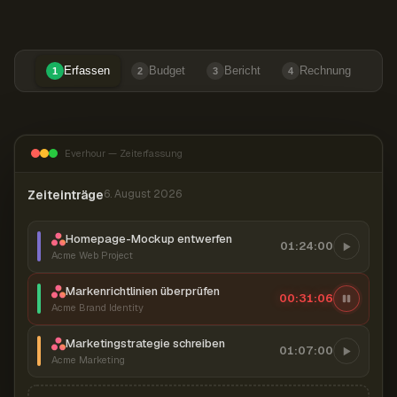
Erfassen
Budget
Bericht
Rechnung
1
2
3
4
Everhour — Zeiterfassung
Zeiteinträge
6. August 2026
Homepage-Mockup entwerfen
01:24:00
Acme Web Project
Markenrichtlinien überprüfen
00:31:07
Acme Brand Identity
Marketingstrategie schreiben
01:07:00
Acme Marketing