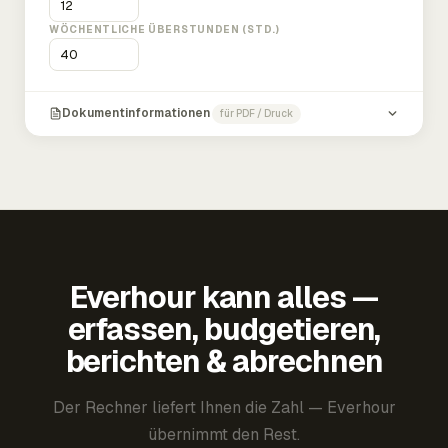
WÖCHENTLICHE ÜBERSTUNDEN (STD.)
Dokumentinformationen
für PDF / Druck
Everhour kann alles —
erfassen, budgetieren,
berichten & abrechnen
Der Rechner liefert Ihnen die Zahl — Everhour
übernimmt den Rest.