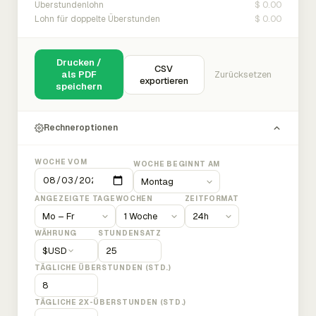
$ 0.00
Überstundenlohn
$ 0.00
Lohn für doppelte Überstunden
Drucken /
CSV
als PDF
Zurücksetzen
exportieren
speichern
Rechneroptionen
WOCHE VOM
WOCHE BEGINNT AM
ANGEZEIGTE TAGE
WOCHEN
ZEITFORMAT
WÄHRUNG
STUNDENSATZ
$
USD
TÄGLICHE ÜBERSTUNDEN (STD.)
TÄGLICHE 2X-ÜBERSTUNDEN (STD.)