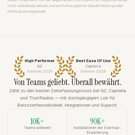
nicht vollständig aktuell und wird ohne jegliche Gewährleistung oder
Haftung bereitgestellt.
High Performer
Best Ease Of Use
G2
Capterra
Sommer 2026
Sommer 2026
Von Teams geliebt. Überall bewährt.
Zählt zu den besten Zeiterfassungstools bei G2, Capterra
und TrustRadius — mit durchgängigem Lob für
Benutzerfreundlichkeit, Integrationen und Support.
10K+
90K+
Teams weltweit
Installationen der Everhour-
Erweiterung