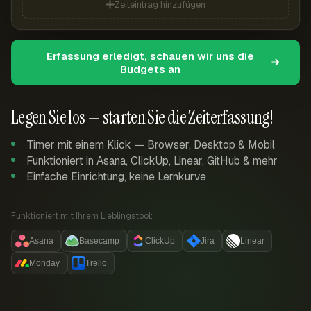
Zeiteintrag hinzufügen
Erfassung erledigt, schauen wir uns die
Budgets an
Legen Sie los — starten Sie die Zeiterfassung!
Timer mit einem Klick — Browser, Desktop & Mobil
Funktioniert in Asana, ClickUp, Linear, GitHub & mehr
Einfache Einrichtung, keine Lernkurve
Funktioniert mit Ihrem Lieblingstool:
Asana
Basecamp
ClickUp
Jira
Linear
Monday
Trello