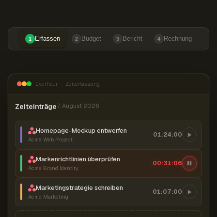
Erfassen
Budget
Bericht
Rechnung
1
2
3
4
Everhour — Zeiterfassung
Zeiteinträge
7. August 2026
Homepage-Mockup entwerfen
01:24:00
Acme Web Project
Markenrichtlinien überprüfen
00:31:07
Acme Brand Identity
Marketingstrategie schreiben
01:07:00
Acme Marketing