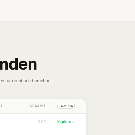
unden
en automatisch berechnet.
HT
GESAMT
+ Notizen
0:00
Kopieren