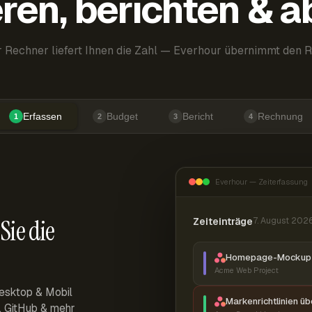
ren, berichten & 
 Rechner liefert Ihnen die Zahl — Everhour übernimmt den R
Erfassen
Budget
Bericht
Rechnung
1
2
3
4
Everhour — Zeiterfassung
Sie die
Zeiteinträge
7. August 202
Homepage-Mockup 
Acme Web Project
esktop & Mobil
Markenrichtlinien ü
r, GitHub & mehr