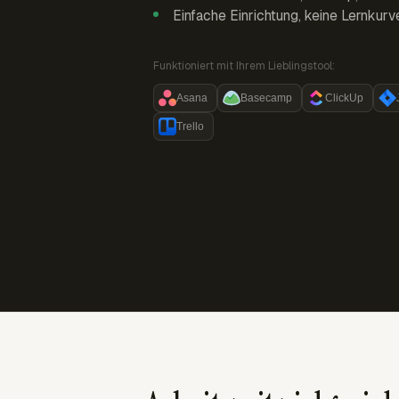
Einfache Einrichtung, keine Lernkurv
Funktioniert mit Ihrem Lieblingstool:
Asana
Basecamp
ClickUp
Trello