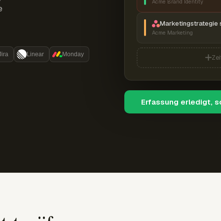
Acme Brand Identity
e
Marketingstrategie 
Acme Marketing
Jira
Linear
Monday
Zei
Erfassung erledigt, 