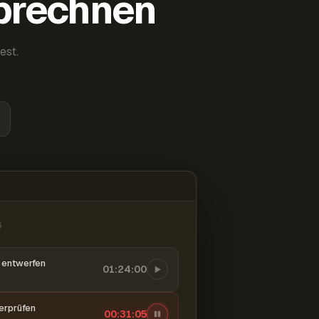
abrechnen
est.
6
entwerfen
01:24:00
berprüfen
00:31:06