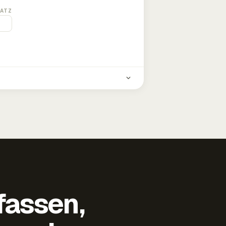
ATZ
fassen,