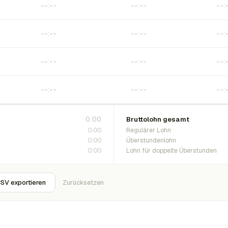
0:00
Bruttolohn gesamt
0:00
Regulärer Lohn
0:00
Überstundenlohn
0:00
Lohn für doppelte Überstunden
SV exportieren
Zurücksetzen