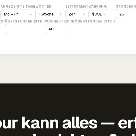
M
ANGEZEIGTE TAGE
WOCHEN
ZEITFORMAT
WÄHRUNG
STUNDENS
$
USD
2X-ÜBERSTUNDEN (STD.)
WÖCHENTLICHE ÜBERSTUNDEN (STD.)
ur kann alles — er