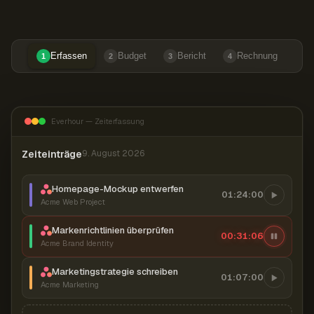
Erfassen
Budget
Bericht
Rechnung
1
2
3
4
Everhour — Zeiterfassung
Zeiteinträge
9. August 2026
Homepage-Mockup entwerfen
01:24:00
Acme Web Project
Markenrichtlinien überprüfen
00:31:07
Acme Brand Identity
Marketingstrategie schreiben
01:07:00
Acme Marketing