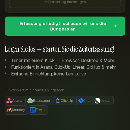
Zeiteintrag hinzufügen
Erfassung erledigt, schauen wir uns die
Budgets an
Legen Sie los — starten Sie die Zeiterfassung!
Timer mit einem Klick — Browser, Desktop & Mobil
Funktioniert in Asana, ClickUp, Linear, GitHub & mehr
Einfache Einrichtung, keine Lernkurve
Funktioniert mit Ihrem Lieblingstool:
Asana
Basecamp
ClickUp
Jira
Linear
Monday
Trello