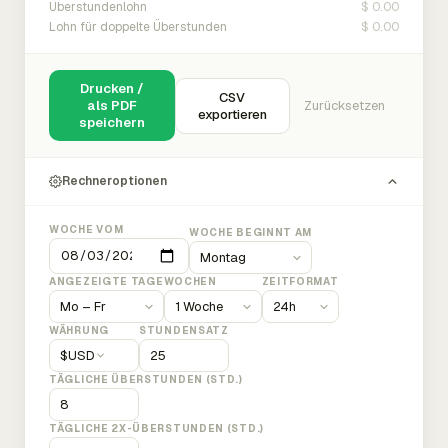
$ 0.00
Überstundenlohn
$ 0.00
Lohn für doppelte Überstunden
Drucken /
CSV
als PDF
Zurücksetzen
exportieren
speichern
Rechneroptionen
WOCHE VOM
WOCHE BEGINNT AM
ANGEZEIGTE TAGE
WOCHEN
ZEITFORMAT
WÄHRUNG
STUNDENSATZ
$
USD
TÄGLICHE ÜBERSTUNDEN (STD.)
TÄGLICHE 2X-ÜBERSTUNDEN (STD.)