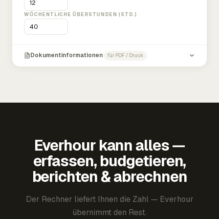
WÖCHENTLICHE ÜBERSTUNDEN (STD.)
Dokumentinformationen
für PDF / Druck
Everhour kann alles —
erfassen, budgetieren,
berichten & abrechnen
Der Rechner liefert Ihnen die Zahl — Everhour
übernimmt den Rest.