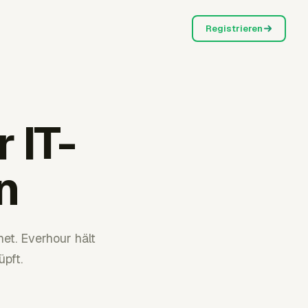
Registrieren
 IT-
n
et. Everhour hält
pft.