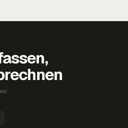
fassen,
abrechnen
est.