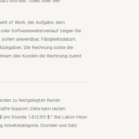
satz und das Ticket oder den
ment of Work, der Aufgabe, dem
oder Softwareweiterverkauf zeigen Sie
 sofern anwendbar, Fälligkeitsdatum,
ückgaben. Die Rechnung sollte die
renteam des Kunden die Rechnung zuerst
nden zu festgelegten festen
hafte Support-Zeile kann lauten:
$ pro Stunde, 1.812,50 $." Bei Labor-Hour-
ng Arbeitskategorie, Stunden und Satz