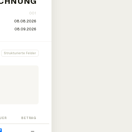
Strukturierte Felder
UER
BETRAG
—