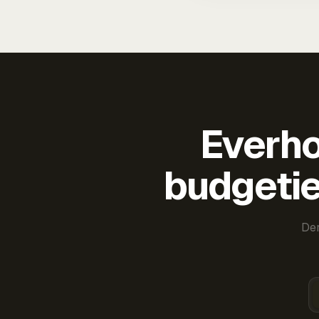
Everho
budgetie
Der