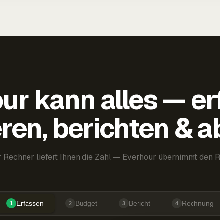
ur kann alles — er
ren, berichten & 
 Rechner liefert Ihnen die Zahl — Everhour übernimmt den R
Erfassen
Budget
Bericht
Rechnung
1
2
3
4