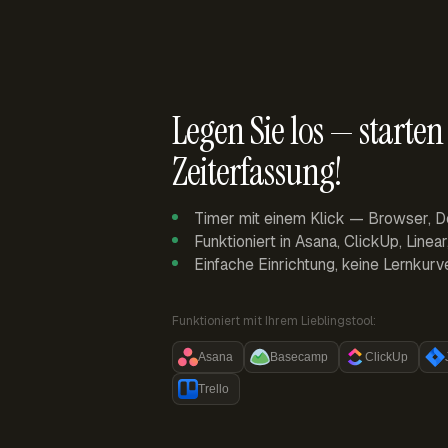
Legen Sie los — starten 
Zeiterfassung!
Timer mit einem Klick — Browser, D
Funktioniert in Asana, ClickUp, Linea
Einfache Einrichtung, keine Lernkurv
Funktioniert mit Ihrem Lieblingstool:
Asana
Basecamp
ClickUp
Trello