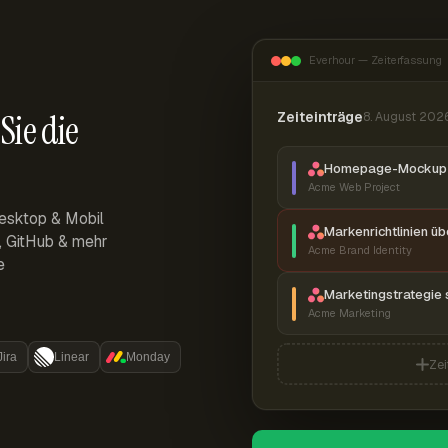
Everhour — Zeiterfassung
Sie die
Zeiteinträge
8. August 202
Homepage-Mockup 
Acme Web Project
esktop & Mobil
Markenrichtlinien ü
r, GitHub & mehr
Acme Brand Identity
e
Marketingstrategie 
Acme Marketing
Jira
Linear
Monday
Zei