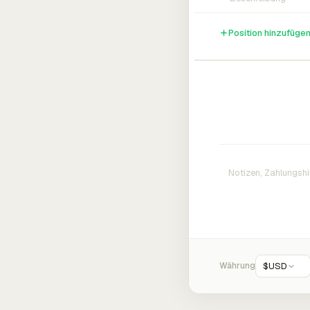
Position hinzufüge
Währung
$
USD