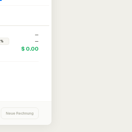
—
—
$ 0.00
Neue Rechnung