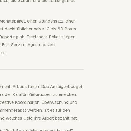
bles, die Gebühr und die Zahlungsfrist
Monatspaket, einen Stundensatz, einen
et deckt üblicherweise 12 bis 60 Posts
Reporting ab. Freelancer-Pakete liegen
d Full-Service-Agenturpakete
ten.
ement-Arbeit stehen. Das Anzeigenbudget
 oder X dafür, Zielgruppen zu erreichen.
 kreative Koordination, Überwachung und
ammengefasst werden, ist es für den
d welches Geld Ihre Arbeit bezahlt hat.
r "Paid-Social-Management im Juni",