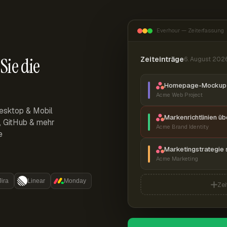
Everhour — Zeiterfassung
Sie die
Zeiteinträge
6. August 202
Homepage-Mockup 
Acme Web Project
esktop & Mobil
Markenrichtlinien ü
r, GitHub & mehr
Acme Brand Identity
e
Marketingstrategie 
Acme Marketing
Jira
Linear
Monday
Zei