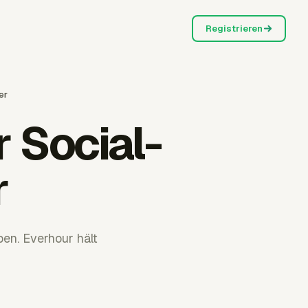
Registrieren
er
 Social-
r
en. Everhour hält