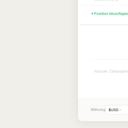
Position hinzufüge
Währung
$
USD