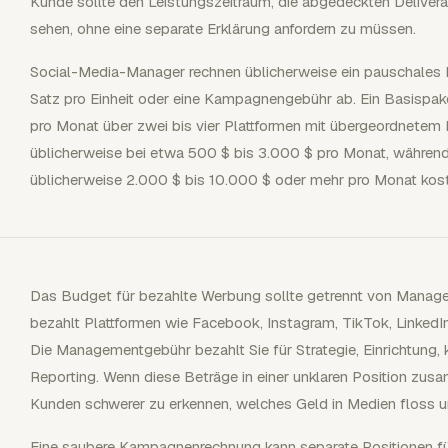
Kunde sollte den Leistungszeitraum, die abgedeckten Delivera
sehen, ohne eine separate Erklärung anfordern zu müssen.
Social-Media-Manager rechnen üblicherweise ein pauschales 
Satz pro Einheit oder eine Kampagnengebühr ab. Ein Basispak
pro Monat über zwei bis vier Plattformen mit übergeordnetem 
üblicherweise bei etwa 500 $ bis 3.000 $ pro Monat, währen
üblicherweise 2.000 $ bis 10.000 $ oder mehr pro Monat kos
Das Budget für bezahlte Werbung sollte getrennt von Manag
bezahlt Plattformen wie Facebook, Instagram, TikTok, LinkedIn
Die Managementgebühr bezahlt Sie für Strategie, Einrichtung,
Reporting. Wenn diese Beträge in einer unklaren Position zus
Kunden schwerer zu erkennen, welches Geld in Medien floss un
Eine saubere Kampagnenrechnung kann separate Positionen fü