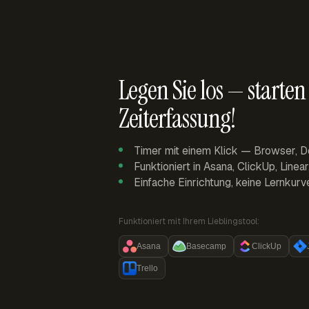
Legen Sie los — starten 
Zeiterfassung!
Timer mit einem Klick — Browser, D
Funktioniert in Asana, ClickUp, Linea
Einfache Einrichtung, keine Lernkurv
Funktioniert mit Ihrem Lieblingstool:
Asana
Basecamp
ClickUp
Trello