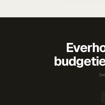
Everho
budgetie
Der