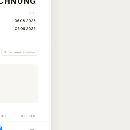
Strukturierte Felder
UER
BETRAG
—