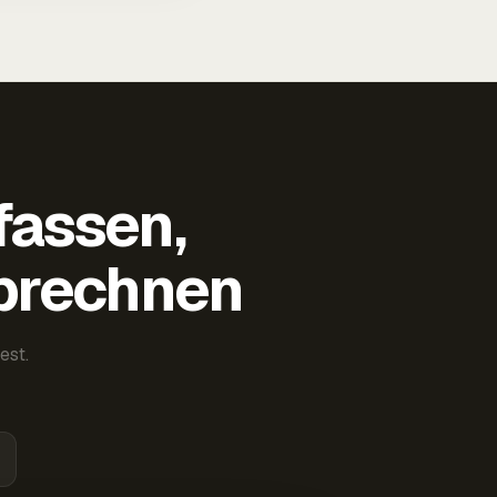
fassen,
abrechnen
est.