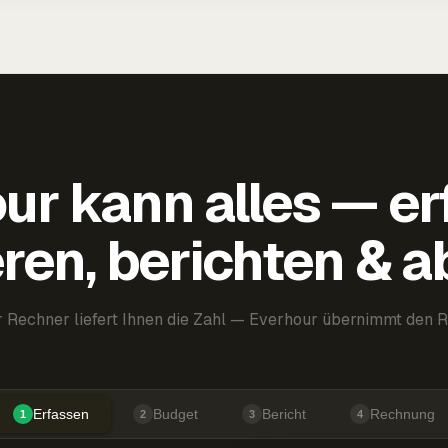
ur kann alles — er
ren, berichten & 
 Rechner liefert Ihnen die Zahl — Everhour übernimmt den R
Erfassen
Budget
Bericht
Rechnung
1
2
3
4