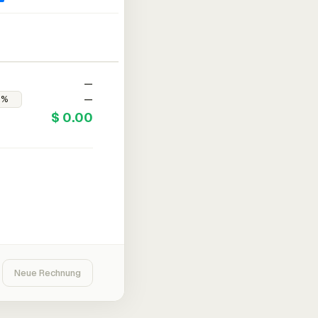
—
—
$ 0.00
Neue Rechnung