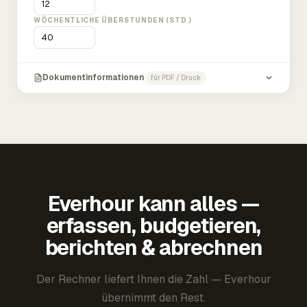
WÖCHENTLICHE ÜBERSTUNDEN (STD.)
Dokumentinformationen
für PDF / Druck
Everhour kann alles —
erfassen, budgetieren,
berichten & abrechnen
Der Rechner liefert Ihnen die Zahl — Everhour
übernimmt den Rest.