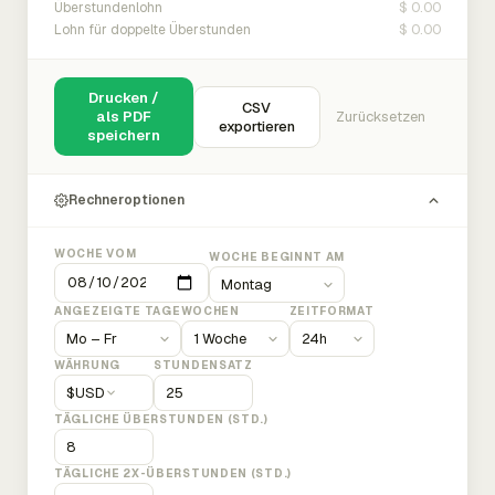
$ 0.00
Überstundenlohn
$ 0.00
Lohn für doppelte Überstunden
Drucken /
CSV
als PDF
Zurücksetzen
exportieren
speichern
Rechneroptionen
WOCHE VOM
WOCHE BEGINNT AM
ANGEZEIGTE TAGE
WOCHEN
ZEITFORMAT
WÄHRUNG
STUNDENSATZ
$
USD
TÄGLICHE ÜBERSTUNDEN (STD.)
TÄGLICHE 2X-ÜBERSTUNDEN (STD.)