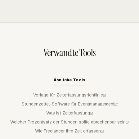
Prozessengpass signalisieren, den Zeitbuchungen allein
genehmigen, ablehnen, teilweise genehmigen und
Kosten und Projektdaten in anpassbare Berichte mit
übersehen.
sperren, bevor Payroll, Abrechnung oder Reporting die
Spalten, Gruppierung, Filtern, Datumsbereichen und
Daten verwenden.
Exporten. Agile Teams können Zeit nach Projekt,
Aufgabe, Mitglied, Kunde, abrechenbarer Zeit,
Arbeitskosten, Budgetkennzahlen und
Integrationsfeldern prüfen.
Verwandte Tools
Ähnliche Tools
Vorlage für Zeiterfassungsrichtlinie
Stundenzettel-Software für Eventmanagement
Was ist Zeiterfassung
Welcher Prozentsatz der Stunden sollte abrechenbar sein
Wie Freelancer ihre Zeit erfassen