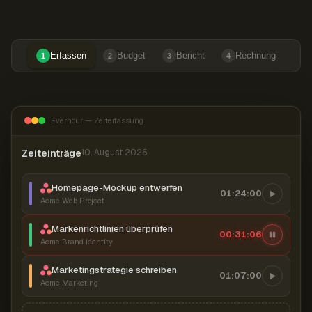
Erfassen
Budget
Bericht
Rechnung
1
2
3
4
Everhour — Zeiterfassung
Zeiteinträge
10. August 2026
Homepage-Mockup entwerfen
01:24:00
Acme Web Project
Markenrichtlinien überprüfen
00:31:07
Acme Brand Identity
Marketingstrategie schreiben
01:07:00
Acme Marketing