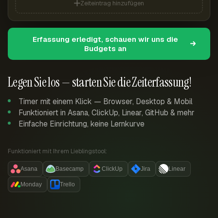
Zeiteintrag hinzufügen
Erfassung erledigt, schauen wir uns die
Budgets an
Legen Sie los — starten Sie die Zeiterfassung!
Timer mit einem Klick — Browser, Desktop & Mobil
Funktioniert in Asana, ClickUp, Linear, GitHub & mehr
Einfache Einrichtung, keine Lernkurve
Funktioniert mit Ihrem Lieblingstool:
Asana
Basecamp
ClickUp
Jira
Linear
Monday
Trello