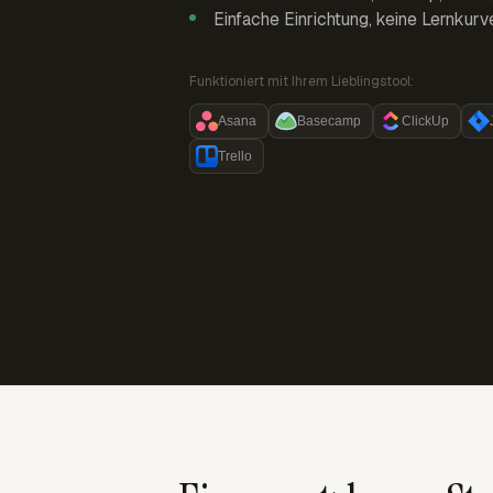
Einfache Einrichtung, keine Lernkurv
Funktioniert mit Ihrem Lieblingstool:
Asana
Basecamp
ClickUp
Trello