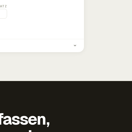
ATZ
fassen,