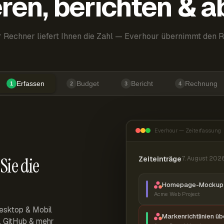
ren, berichten & 
 Rechner liefert Ihnen die Zahl — Everhour übernimmt den R
Erfassen
Budget
Bericht
Rechnung
1
2
3
4
Everhour — Zeiterfassung
Sie die
Zeiteinträge
7. August 202
Homepage-Mockup 
Acme Web Project
esktop & Mobil
Markenrichtlinien ü
r, GitHub & mehr