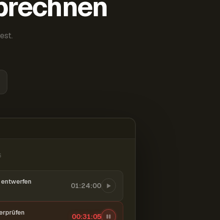
abrechnen
est.
6
entwerfen
01:24:00
berprüfen
00:31:06