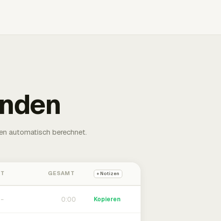
unden
en automatisch berechnet.
HT
GESAMT
+ Notizen
0:00
Kopieren