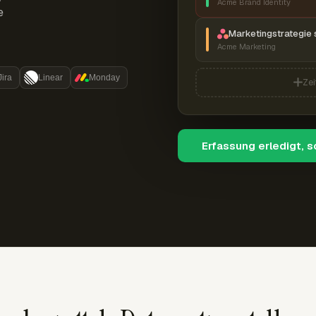
Acme Brand Identity
e
Marketingstrategie 
Acme Marketing
Jira
Linear
Monday
Zei
Erfassung erledigt, 