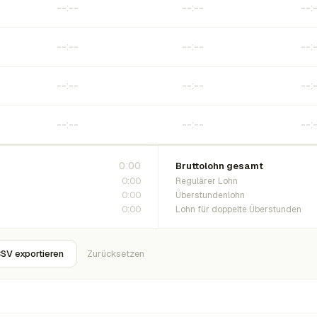
0:00
Bruttolohn gesamt
0:00
Regulärer Lohn
0:00
Überstundenlohn
0:00
Lohn für doppelte Überstunden
SV exportieren
Zurücksetzen