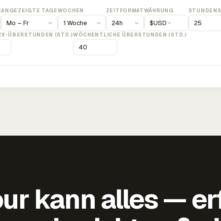
M
ANGEZEIGTE TAGE
WOCHEN
ZEITFORMAT
WÄHRUNG
STUNDENS
$
USD
2X-ÜBERSTUNDEN (STD.)
WÖCHENTLICHE ÜBERSTUNDEN (STD.)
ur kann alles — er