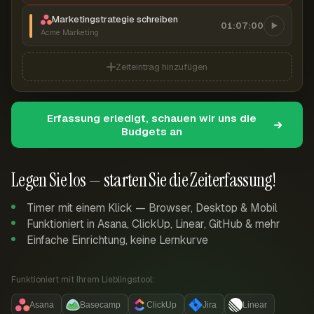
Marketingstrategie schreiben
01:07:00
Acme Marketing
Zeiteintrag hinzufügen
Erfassung erledigt, schauen wir uns die
Budgets an
Legen Sie los — starten Sie die Zeiterfassung!
Timer mit einem Klick — Browser, Desktop & Mobil
Funktioniert in Asana, ClickUp, Linear, GitHub & mehr
Einfache Einrichtung, keine Lernkurve
Funktioniert mit Ihrem Lieblingstool:
Asana
Basecamp
ClickUp
Jira
Linear