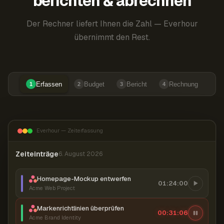
berichten & abrechnen
Der Rechner liefert Ihnen die Zahl — Everhour
übernimmt den Rest.
Erfassen
Budget
Bericht
Rechnung
1
2
3
4
Everhour — Zeiterfassung
Zeiteinträge
6. August 2026
Homepage-Mockup entwerfen
01:24:00
Acme Web Project
Markenrichtlinien überprüfen
00:31:06
Acme Brand Identity