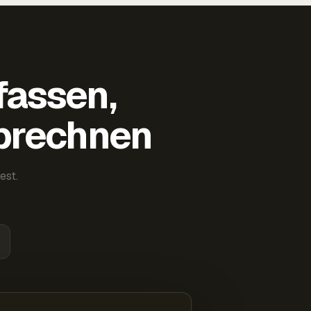
fassen,
abrechnen
est.