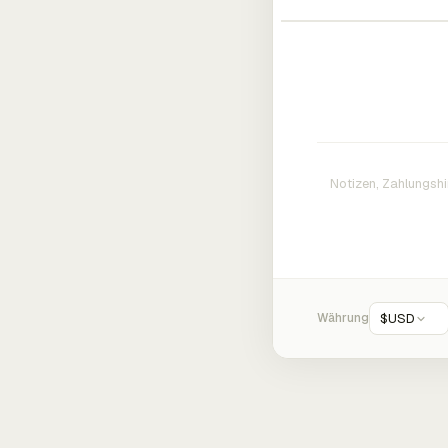
Währung
$
USD