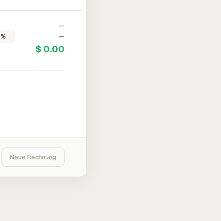
—
—
$ 0.00
Neue Rechnung