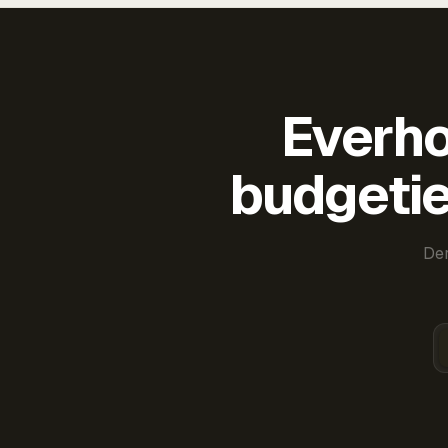
Everho
budgetie
Der