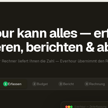
ur kann alles — er
ren, berichten & 
 Rechner liefert Ihnen die Zahl — Everhour übernimmt den R
Erfassen
Budget
Bericht
Rechnung
1
2
3
4
Everhour — Zeiterfassung