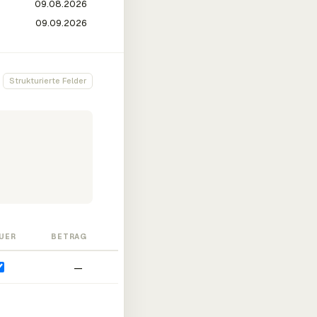
Strukturierte Felder
UER
BETRAG
—