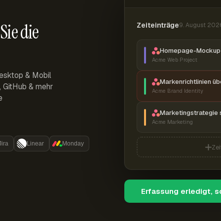
Sie die
Zeiteinträge
9. August 202
Homepage-Mockup 
Acme Web Project
esktop & Mobil
Markenrichtlinien ü
r, GitHub & mehr
Acme Brand Identity
e
Marketingstrategie 
Acme Marketing
Jira
Linear
Monday
Zei
Erfassung erledigt, 