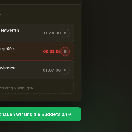
6
entwerfen
01:24:00
berprüfen
00:31:06
schreiben
01:07:00
teintrag hinzufügen
schauen wir uns die Budgets an