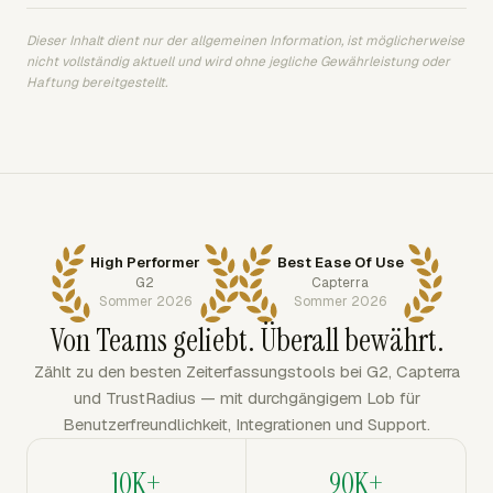
Dieser Inhalt dient nur der allgemeinen Information, ist möglicherweise
nicht vollständig aktuell und wird ohne jegliche Gewährleistung oder
Haftung bereitgestellt.
High Performer
Best Ease Of Use
G2
Capterra
Sommer 2026
Sommer 2026
Von Teams geliebt. Überall bewährt.
Zählt zu den besten Zeiterfassungstools bei G2, Capterra
und TrustRadius — mit durchgängigem Lob für
Benutzerfreundlichkeit, Integrationen und Support.
10K+
90K+