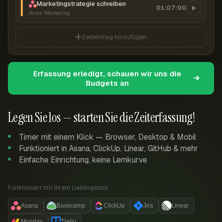
Marketingstrategie schreiben
01:07:00
Acme Marketing
Zeiteintrag hinzufügen
Erfassung erledigt, schauen wir uns die
Budgets an
Legen Sie los — starten Sie die Zeiterfassung!
Timer mit einem Klick — Browser, Desktop & Mobil
Funktioniert in Asana, ClickUp, Linear, GitHub & mehr
Einfache Einrichtung, keine Lernkurve
Funktioniert mit Ihrem Lieblingstool:
Asana
Basecamp
ClickUp
Jira
Linear
Monday
Trello