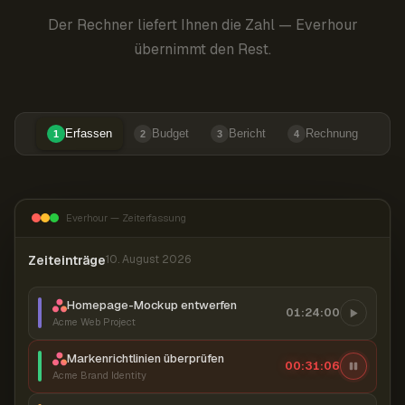
Der Rechner liefert Ihnen die Zahl — Everhour
übernimmt den Rest.
Erfassen
Budget
Bericht
Rechnung
1
2
3
4
Everhour — Zeiterfassung
Zeiteinträge
10. August 2026
Homepage-Mockup entwerfen
01:24:00
Acme Web Project
Markenrichtlinien überprüfen
00:31:07
Acme Brand Identity