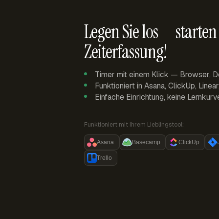
Legen Sie los — starten 
Zeiterfassung!
Timer mit einem Klick — Browser, D
Funktioniert in Asana, ClickUp, Linea
Einfache Einrichtung, keine Lernkurv
Funktioniert mit Ihrem Lieblingstool:
Asana
Basecamp
ClickUp
Trello