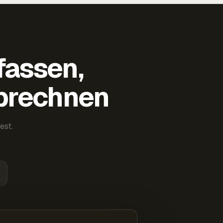
fassen,
abrechnen
est.