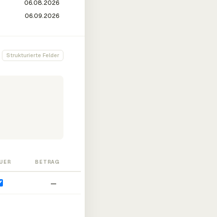
Strukturierte Felder
UER
BETRAG
—