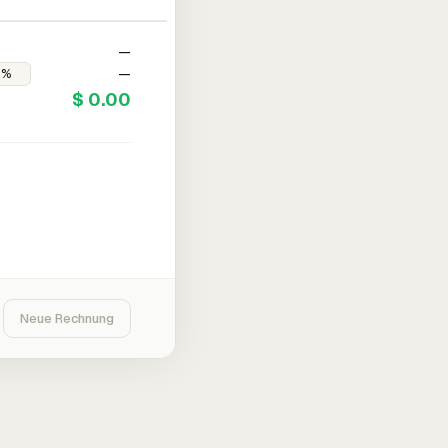
—
—
$ 0.00
Neue Rechnung