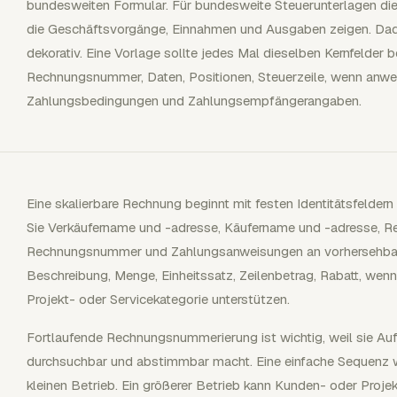
bundesweiten Formular. Für bundesweite Steuerunterlagen d
die Geschäftsvorgänge, Einnahmen und Ausgaben zeigen. Dadur
dekorativ. Eine Vorlage sollte jedes Mal dieselben Kernfelder b
Rechnungsnummer, Daten, Positionen, Steuerzeile, wenn anw
Zahlungsbedingungen und Zahlungsempfängerangaben.
Eine skalierbare Rechnung beginnt mit festen Identitätsfeldern
Sie Verkäufername und -adresse, Käufername und -adresse, R
Rechnungsnummer und Zahlungsanweisungen an vorhersehbaren
Beschreibung, Menge, Einheitssatz, Zeilenbetrag, Rabatt, wen
Projekt- oder Servicekategorie unterstützen.
Fortlaufende Rechnungsnummerierung ist wichtig, weil sie Auf
durchsuchbar und abstimmbar macht. Eine einfache Sequenz wi
kleinen Betrieb. Ein größerer Betrieb kann Kunden- oder Pr