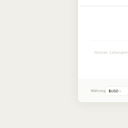
Währung
$
USD