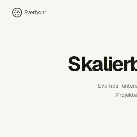
Everhour
Skalier
Everhour unters
Projekt