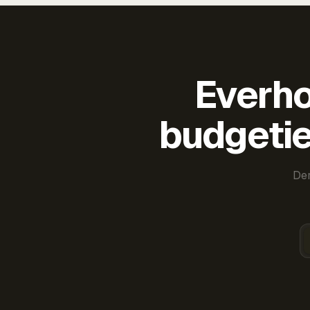
Everho
budgetie
Der