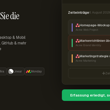
Sie die
Zeiteinträge
6. August 202
Homepage-Mockup 
Acme Web Project
esktop & Mobil
Markenrichtlinien ü
r, GitHub & mehr
Acme Brand Identity
e
Marketingstrategie 
Acme Marketing
Jira
Linear
Monday
Zei
Erfassung erledigt, 