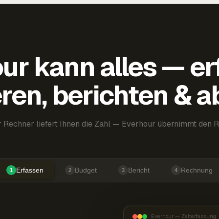
ur kann alles — er
ren, berichten & 
 Rechner liefert Ihnen die Zahl — Everhour übernimmt den R
Erfassen
Budget
Bericht
Rechnung
1
2
3
4
Everhour — Zeiterfassung