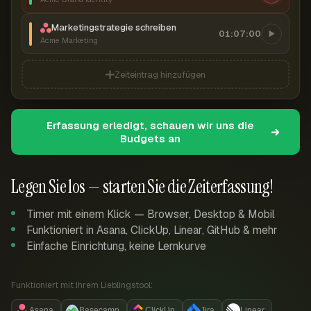
Marketingstrategie schreiben
01:07:00
Acme Marketing
Zeiteintrag hinzufügen
Erfassung erledigt, schauen wir uns die
Budgets an
Legen Sie los — starten Sie die Zeiterfassung!
Timer mit einem Klick — Browser, Desktop & Mobil
Funktioniert in Asana, ClickUp, Linear, GitHub & mehr
Einfache Einrichtung, keine Lernkurve
Funktioniert mit Ihrem Lieblingstool:
Asana
Basecamp
ClickUp
Jira
Linear