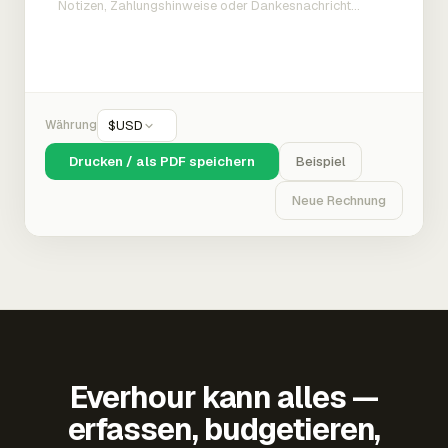
Währung
$
USD
Drucken / als PDF speichern
Beispiel
Neue Rechnung
Everhour kann alles —
erfassen, budgetieren,