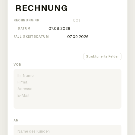
RECHNUNG NR.
DATUM
FÄLLIGKEITSDATUM
Strukturierte Felder
VON
AN