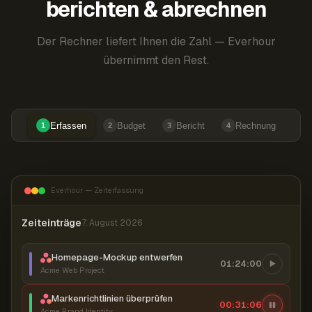
berichten & abrechnen
Der Rechner liefert Ihnen die Zahl — Everhour
übernimmt den Rest.
Erfassen
Budget
Bericht
Rechnung
1
2
3
4
Everhour — Zeiterfassung
Zeiteinträge
7. August 2026
Homepage-Mockup entwerfen
01:24:00
Acme Web Project
Markenrichtlinien überprüfen
00:31:07
Acme Brand Identity