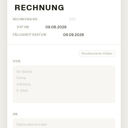
RECHNUNG NR.
DATUM
FÄLLIGKEITSDATUM
Strukturierte Felder
VON
AN