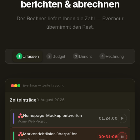
berichten & abrechnen
Der Rechner liefert Ihnen die Zahl — Everhour
übernimmt den Rest.
Erfassen
Budget
Bericht
Rechnung
1
2
3
4
Everhour — Zeiterfassung
Zeiteinträge
9. August 2026
Homepage-Mockup entwerfen
01:24:00
Acme Web Project
Markenrichtlinien überprüfen
00:31:07
Acme Brand Identity