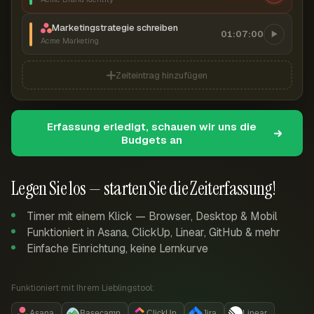
Marketingstrategie schreiben
01:07:00
Acme Marketing
Zeiteintrag hinzufügen
Erfassung erledigt, schauen wir uns die
Budgets an
Legen Sie los — starten Sie die Zeiterfassung!
Timer mit einem Klick — Browser, Desktop & Mobil
Funktioniert in Asana, ClickUp, Linear, GitHub & mehr
Einfache Einrichtung, keine Lernkurve
Funktioniert mit Ihrem Lieblingstool:
Asana
Basecamp
ClickUp
Jira
Linear