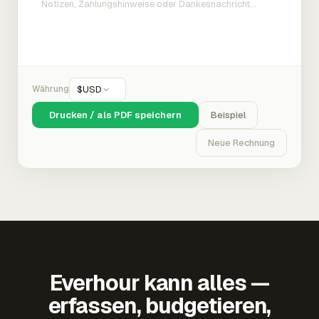
Währung
$
USD
Drucken / als PDF speichern
Beispiel
Neue Rechnung
Everhour kann alles —
erfassen, budgetieren,