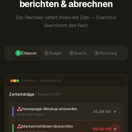
berichten & abrechnen
Der Rechner liefert Ihnen die Zahl — Everhour
übernimmt den Rest.
Erfassen
Budget
Bericht
Rechnung
1
2
3
4
Everhour — Zeiterfassung
Zeiteinträge
7. August 2026
Homepage-Mockup entwerfen
01:24:00
Acme Web Project
Markenrichtlinien überprüfen
00:31:07
Acme Brand Identity