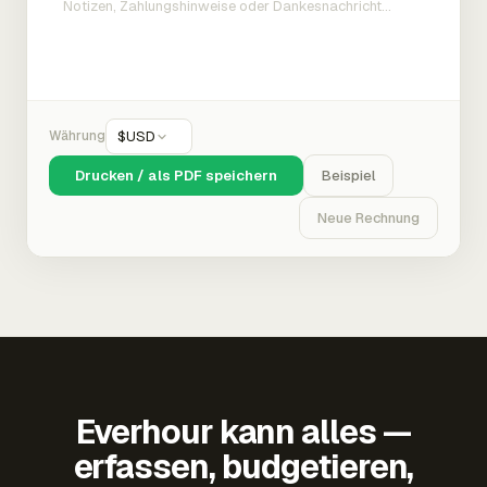
Währung
$
USD
Drucken / als PDF speichern
Beispiel
Neue Rechnung
Everhour kann alles —
erfassen, budgetieren,