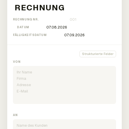
RECHNUNG NR.
DATUM
FÄLLIGKEITSDATUM
Strukturierte Felder
VON
AN