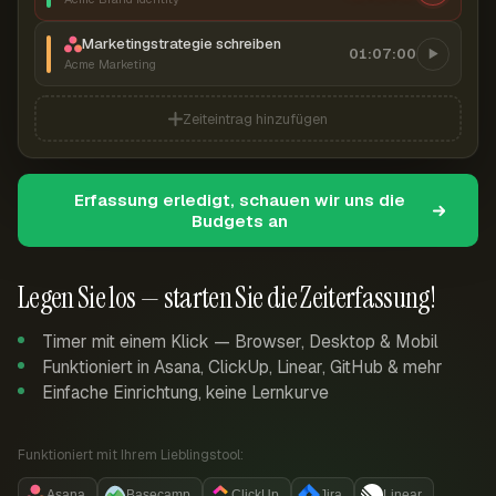
Marketingstrategie schreiben
01:07:00
Acme Marketing
Zeiteintrag hinzufügen
Erfassung erledigt, schauen wir uns die
Budgets an
Legen Sie los — starten Sie die Zeiterfassung!
Timer mit einem Klick — Browser, Desktop & Mobil
Funktioniert in Asana, ClickUp, Linear, GitHub & mehr
Einfache Einrichtung, keine Lernkurve
Funktioniert mit Ihrem Lieblingstool:
Asana
Basecamp
ClickUp
Jira
Linear