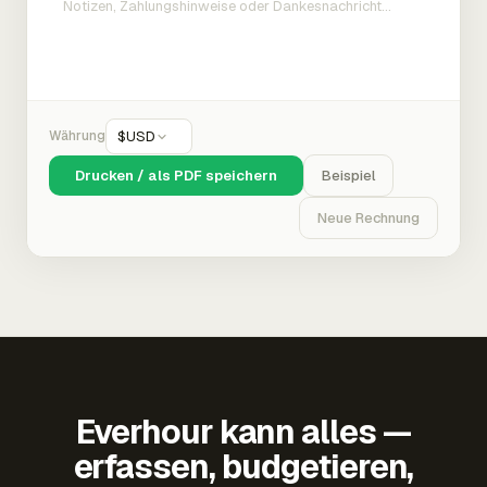
Währung
$
USD
Drucken / als PDF speichern
Beispiel
Neue Rechnung
Everhour kann alles —
erfassen, budgetieren,