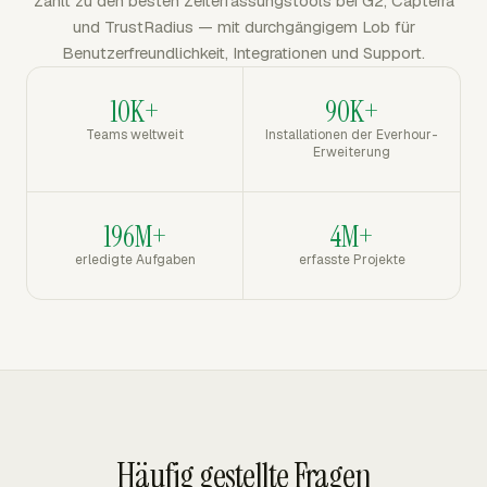
Zählt zu den besten Zeiterfassungstools bei G2, Capterra
und TrustRadius — mit durchgängigem Lob für
Benutzerfreundlichkeit, Integrationen und Support.
10K+
90K+
Teams weltweit
Installationen der Everhour-
Erweiterung
196M+
4M+
erledigte Aufgaben
erfasste Projekte
Häufig gestellte Fragen