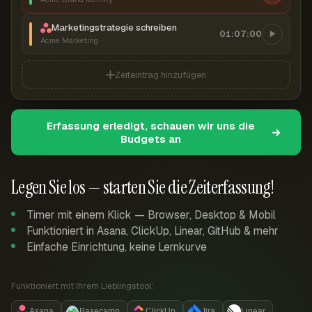
Marketingstrategie schreiben
01:07:00
Acme Marketing
Zeiteintrag hinzufügen
Erfassung erledigt, schauen wir uns die
Budgets an
Legen Sie los — starten Sie die Zeiterfassung!
Timer mit einem Klick — Browser, Desktop & Mobil
Funktioniert in Asana, ClickUp, Linear, GitHub & mehr
Einfache Einrichtung, keine Lernkurve
Funktioniert mit Ihrem Lieblingstool:
Asana
Basecamp
ClickUp
Jira
Linear