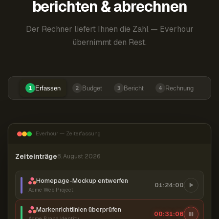
berichten & abrechnen
Der Rechner liefert Ihnen die Zahl — Everhour
übernimmt den Rest.
Erfassen
Budget
Bericht
Rechnung
1
2
3
4
Everhour — Zeiterfassung
Zeiteinträge
8. August 2026
Homepage-Mockup entwerfen
01:24:00
Acme Web Project
Markenrichtlinien überprüfen
00:31:07
Acme Brand Identity