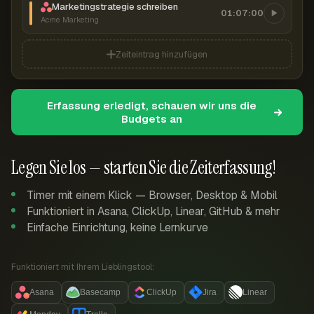
Marketingstrategie schreiben
01:07:00
Acme Marketing
Zeiteintrag hinzufügen
Erfassung erledigt, schauen wir uns die
Budgets an
Legen Sie los — starten Sie die Zeiterfassung!
Timer mit einem Klick — Browser, Desktop & Mobil
Funktioniert in Asana, ClickUp, Linear, GitHub & mehr
Einfache Einrichtung, keine Lernkurve
Funktioniert mit Ihrem Lieblingstool:
Asana
Basecamp
ClickUp
Jira
Linear