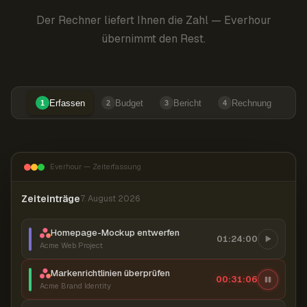
Der Rechner liefert Ihnen die Zahl — Everhour
übernimmt den Rest.
Erfassen
Budget
Bericht
Rechnung
1
2
3
4
Everhour — Zeiterfassung
Zeiteinträge
7. August 2026
Homepage-Mockup entwerfen
01:24:00
Acme Web Project
Markenrichtlinien überprüfen
00:31:07
Acme Brand Identity