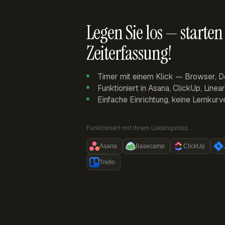
Legen Sie los — starten 
Zeiterfassung!
Timer mit einem Klick — Browser, D
Funktioniert in Asana, ClickUp, Linea
Einfache Einrichtung, keine Lernkurv
Funktioniert mit Ihrem Lieblingstool:
Asana
Basecamp
ClickUp
Trello