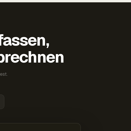
fassen,
abrechnen
est.