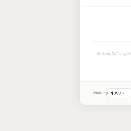
Währung
$
USD