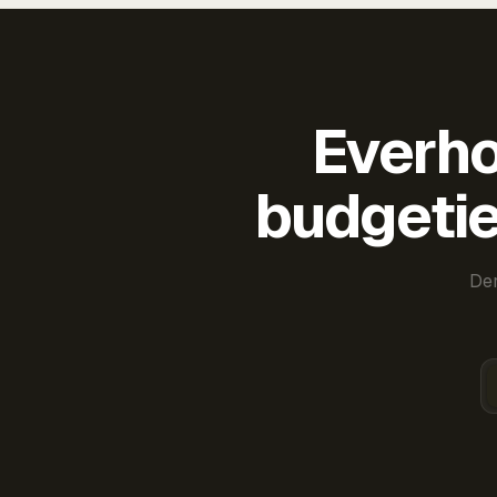
Everho
budgetie
Der