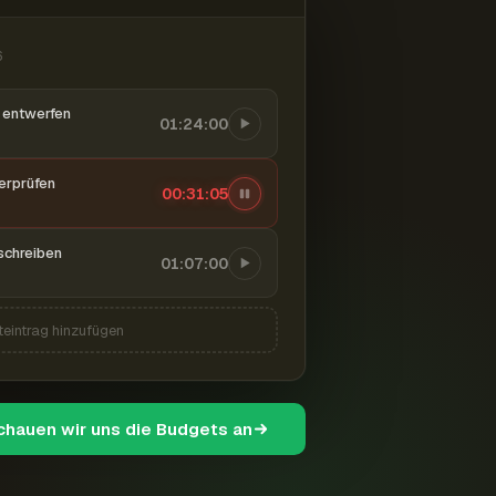
6
entwerfen
01:24:00
berprüfen
00:31:06
schreiben
01:07:00
teintrag hinzufügen
schauen wir uns die Budgets an