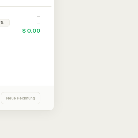
—
—
$ 0.00
Neue Rechnung