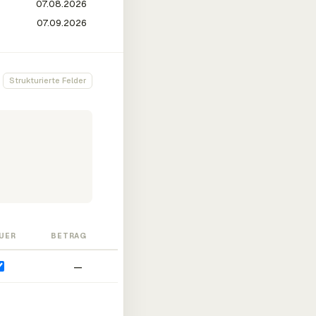
Strukturierte Felder
UER
BETRAG
—