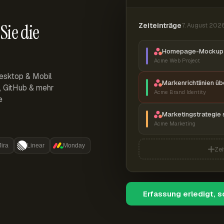
Sie die
Zeiteinträge
7. August 202
Homepage-Mockup 
Acme Web Project
esktop & Mobil
Markenrichtlinien ü
r, GitHub & mehr
Acme Brand Identity
e
Marketingstrategie 
Acme Marketing
Jira
Linear
Monday
Zei
Erfassung erledigt, 