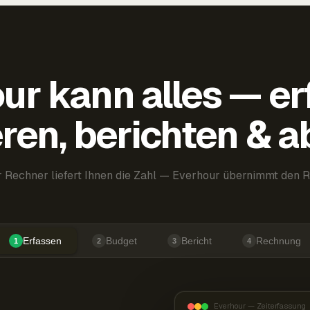
ur kann alles — er
ren, berichten & 
 Rechner liefert Ihnen die Zahl — Everhour übernimmt den R
Erfassen
Budget
Bericht
Rechnung
1
2
3
4
Everhour — Zeiterfassung