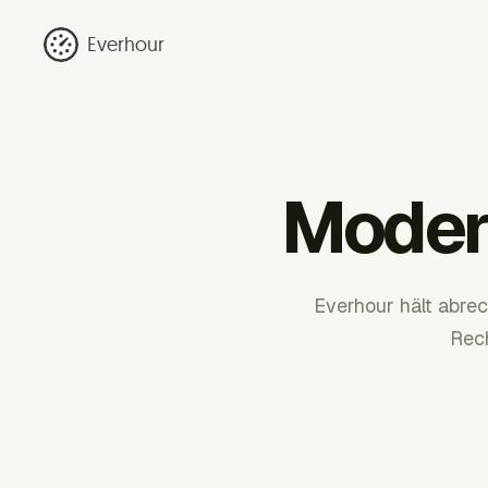
Everhour
Moder
Everhour hält abre
Rec