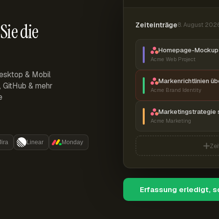
Sie die
Zeiteinträge
8. August 202
Homepage-Mockup 
Acme Web Project
esktop & Mobil
Markenrichtlinien ü
r, GitHub & mehr
Acme Brand Identity
e
Marketingstrategie 
Acme Marketing
Jira
Linear
Monday
Zei
Erfassung erledigt, 