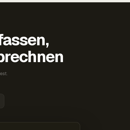
fassen,
abrechnen
est.