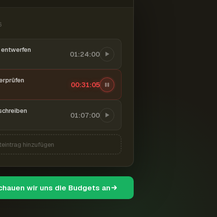
6
entwerfen
01:24:00
berprüfen
00:31:06
schreiben
01:07:00
teintrag hinzufügen
schauen wir uns die Budgets an