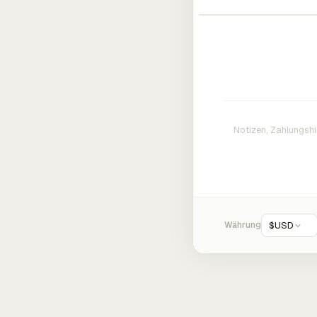
Währung
$
USD