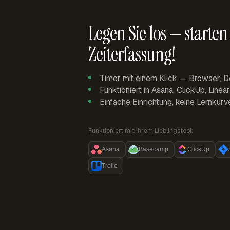
Legen Sie los — starten 
Zeiterfassung!
Timer mit einem Klick — Browser, D
Funktioniert in Asana, ClickUp, Linea
Einfache Einrichtung, keine Lernkurv
Funktioniert mit Ihrem Lieblingstool:
Asana
Basecamp
ClickUp
Trello