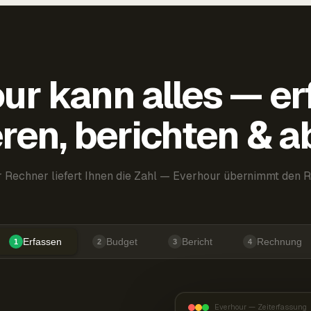
ur kann alles — er
ren, berichten & 
 Rechner liefert Ihnen die Zahl — Everhour übernimmt den R
Erfassen
Budget
Bericht
Rechnung
1
2
3
4
Everhour — Zeiterfassung