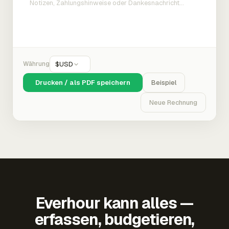
Währung
$
USD
Drucken / als PDF speichern
Beispiel
Neue Rechnung
Everhour kann alles —
erfassen, budgetieren,