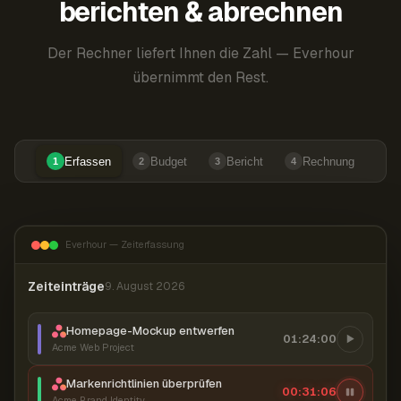
berichten & abrechnen
Der Rechner liefert Ihnen die Zahl — Everhour
übernimmt den Rest.
Erfassen
Budget
Bericht
Rechnung
1
2
3
4
Everhour — Zeiterfassung
Zeiteinträge
9. August 2026
Homepage-Mockup entwerfen
01:24:00
Acme Web Project
Markenrichtlinien überprüfen
00:31:07
Acme Brand Identity