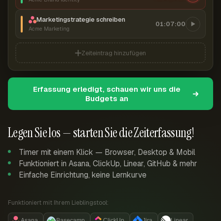
Marketingstrategie schreiben
01:07:00
Acme Marketing
Zeiteintrag hinzufügen
Erfassung erledigt, schauen wir uns die
Budgets an
Legen Sie los — starten Sie die Zeiterfassung!
Timer mit einem Klick — Browser, Desktop & Mobil
Funktioniert in Asana, ClickUp, Linear, GitHub & mehr
Einfache Einrichtung, keine Lernkurve
Funktioniert mit Ihrem Lieblingstool:
Asana
Basecamp
ClickUp
Jira
Linear