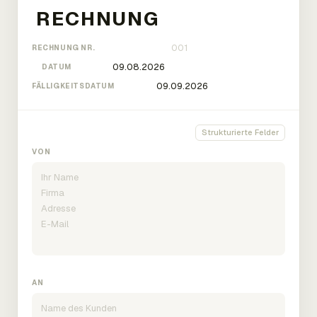
RECHNUNG NR.
DATUM
FÄLLIGKEITSDATUM
Strukturierte Felder
VON
AN