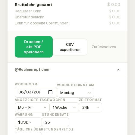
$ 0.00
Bruttolohn gesamt
$ 0.00
Regulärer Lohn
$ 0.00
Überstundenlohn
$ 0.00
Lohn für doppelte Überstunden
Drucken /
CSV
als PDF
Zurücksetzen
exportieren
speichern
Rechneroptionen
WOCHE VOM
WOCHE BEGINNT AM
ANGEZEIGTE TAGE
WOCHEN
ZEITFORMAT
WÄHRUNG
STUNDENSATZ
$
USD
TÄGLICHE ÜBERSTUNDEN (STD.)