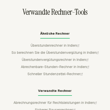
Stundenzetteldaten für die Lohnabrechnungsprüfung
Verwandte Rechner-Tools
oder Archive heruntergeladen werden.
Ähnliche Rechner
Überstundenrechner in Indien
So berechnen Sie die Überstundenvergütung in Indien
Überstundenvergütungsrechner in Indien
Abrechenbare-Stunden-Rechner in Indien
Schneller Stundenzettel-Rechner
Verwandte Rechner
Abrechnungsrechner für Rechtsleistungen in Indien
Sicherer Pausenrechner