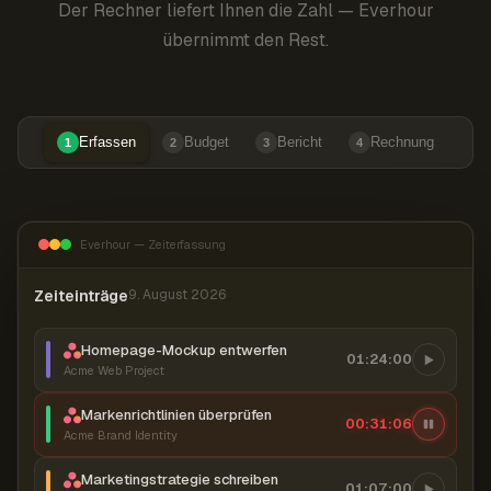
Der Rechner liefert Ihnen die Zahl — Everhour
übernimmt den Rest.
Erfassen
Budget
Bericht
Rechnung
1
2
3
4
Everhour — Zeiterfassung
Zeiteinträge
9. August 2026
Homepage-Mockup entwerfen
01:24:00
Acme Web Project
Markenrichtlinien überprüfen
00:31:07
Acme Brand Identity
Marketingstrategie schreiben
01:07:00