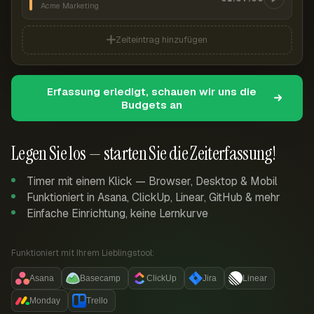
Acme Marketing
Zeiteintrag hinzufügen
Erfassung erledigt, schauen wir uns die
Budgets an
Legen Sie los — starten Sie die Zeiterfassung!
Timer mit einem Klick — Browser, Desktop & Mobil
Funktioniert in Asana, ClickUp, Linear, GitHub & mehr
Einfache Einrichtung, keine Lernkurve
Funktioniert mit Ihrem Lieblingstool:
Asana
Basecamp
ClickUp
Jira
Linear
Monday
Trello