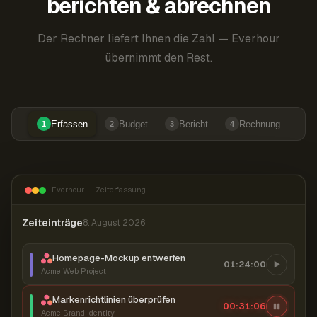
berichten & abrechnen
Der Rechner liefert Ihnen die Zahl — Everhour
übernimmt den Rest.
Erfassen
Budget
Bericht
Rechnung
1
2
3
4
Everhour — Zeiterfassung
Zeiteinträge
8. August 2026
Homepage-Mockup entwerfen
01:24:00
Acme Web Project
Markenrichtlinien überprüfen
00:31:06
Acme Brand Identity