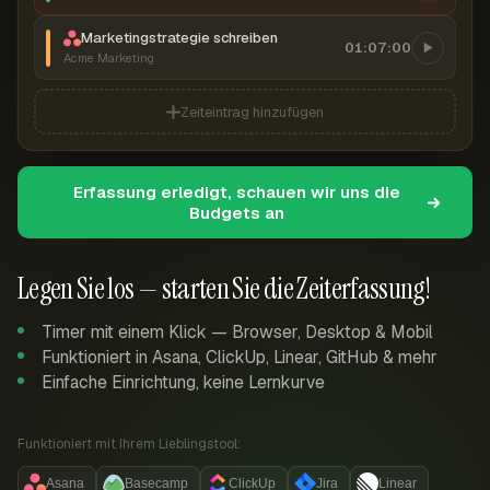
Marketingstrategie schreiben
01:07:00
Acme Marketing
Zeiteintrag hinzufügen
Erfassung erledigt, schauen wir uns die
Budgets an
Legen Sie los — starten Sie die Zeiterfassung!
Timer mit einem Klick — Browser, Desktop & Mobil
Funktioniert in Asana, ClickUp, Linear, GitHub & mehr
Einfache Einrichtung, keine Lernkurve
Funktioniert mit Ihrem Lieblingstool:
Asana
Basecamp
ClickUp
Jira
Linear